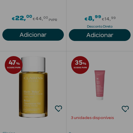
00
Price reduced from
99
22
Price red
8
00
99
€
44
€
14
€
€
PVPR
Desconto Direto
Adicionar
Adicionar
47
35
%
%
SOBRE PVPR
SOBRE PVPR
erfumes
3 unidades disponíveis
Ver Tudo
Perfumes