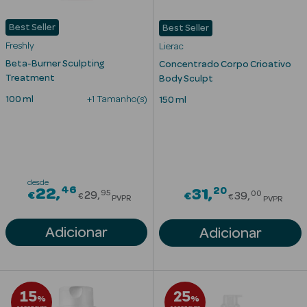
Solares
Best Seller
Best Seller
Freshly
Lierac
Beta-Burner Sculpting
Concentrado Corpo Crioativo
Treatment
Body Sculpt
100 ml
+1 Tamanho(s)
150 ml
desde
46
Price reduced from
20
22
Price redu
31
a Pesada
95
00
€
29
€
39
€
€
PVPR
PVPR
Adicionar
Adicionar
15
25
%
%