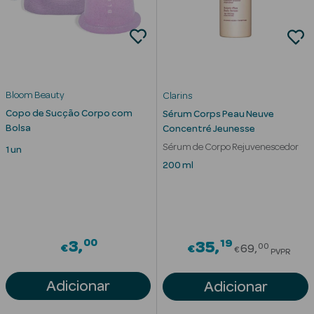
Eczema
Estrias
Manchas
s
Bloom Beauty
Clarins
Pele Oleosa
Copo de Sucção Corpo com
Sérum Corps Peau Neuve
Bolsa
Concentré Jeunesse
Papos e
Sérum de Corpo Rejuvenescedor
Olheiras
1 un
200 ml
Rosácea
Rugas
00
19
3
Price redu
35
Pele Seca
00
€
€
69
€
PVPR
Vermelhidão
Adicionar
Adicionar