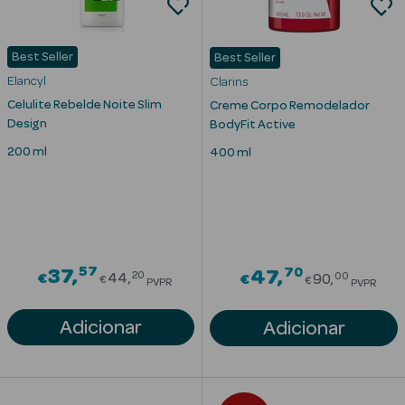
Acessórios
Best Seller
Best Seller
Elancyl
Clarins
Celulite Rebelde Noite Slim
Creme Corpo Remodelador
Design
BodyFit Active
Ver Tudo
200 ml
400 ml
Cosmética
Corpo
Hidratantes
Banho
57
Price reduced from
70
37
Price red
47
20
00
€
44
€
90
€
€
PVPR
PVPR
Protetores
Solares
Adicionar
Adicionar
Refirmantes