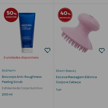
50
40
%
%
SOBRE PVPR
PROMOÇÃO
nte
Ver Tudo
Estética
Vouchers
Oferta Estética
2 unidades disponíveis
Biotherm
Bloom Beauty
Biocorps Anti-Roughness
Escova Massagem Elétrica
Peeling Scrub
Corpo e Cabeça
eleza - Beauty
Esfoliante de Corpo Nutritivo
1 un
200 ml