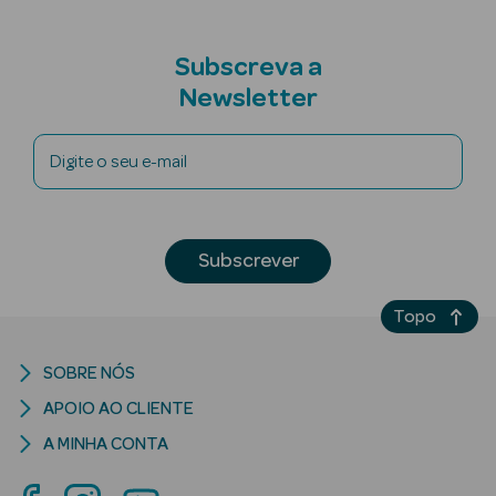
Subscreva a
Newsletter
riança
Digite o seu e-mail
Ver Tudo
Perfumes
Unissexo
Subscrever
Eau de Parfum
Topo
Eau de Toilette
SOBRE NÓS
Águas de
APOIO AO CLIENTE
Colónia
A MINHA CONTA