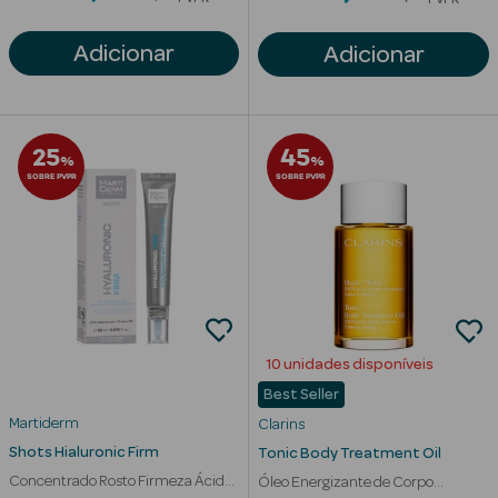
Adicionar
Adicionar
mética Rosto e
25
45
%
%
SOBRE PVPR
SOBRE PVPR
Ver Tudo
Cosmética
Rosto
Hidratantes
Séruns Faciais
10 unidades disponíveis
Best Seller
Creme de Olhos
Martiderm
Clarins
Anti-
Shots Hialuronic Firm
Tonic Body Treatment Oil
envelhecimento
Concentrado Rosto Firmeza Ácido
Óleo Energizante de Corpo