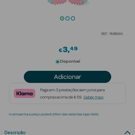
Beauty Season
Cuidados de
Cabelo
REF: 7458660
Beauty Season
Maquilhagem
3
49
€
Beauty Season
Disponível
Maquilhagem
Luxo
Adicionar
Beauty Season
Paga em 3 prestações sem juros para
Nutricosmética
compras acima de € 59.
Saber mais
Beauty Season
A campanha e preço poderá diferir das restantes lojas Wells.
Perfumes
Beauty Season
Descrição