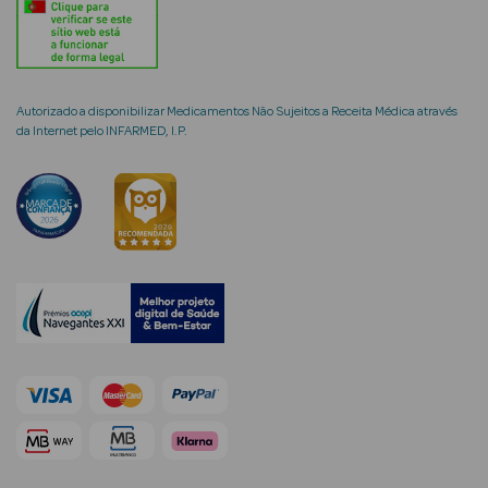
Autorizado a disponibilizar Medicamentos Não Sujeitos a Receita Médica através
mética Rosto e
da Internet pelo INFARMED, I.P.
Ver Tudo
Cosmética
Rosto
Hidratantes
Séruns Faciais
Creme de Olhos
Anti-
envelhecimento