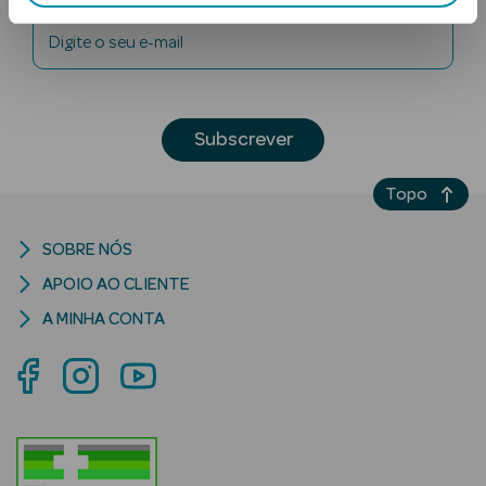
Digite o seu e-mail
Subscrever
Topo
Ver Tudo
Solares
SOBRE NÓS
Corpo
APOIO AO CLIENTE
A MINHA CONTA
Rosto
Lábios
Solares Bebé e
Criança