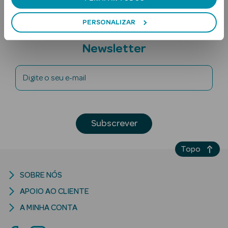
PERSONALIZAR
Subscreva a
Newsletter
Digite o seu e-mail
Ver Tudo
Solares
Subscrever
Corpo
Topo
Rosto
SOBRE NÓS
Lábios
APOIO AO CLIENTE
Solares Bebé e
A MINHA CONTA
Criança