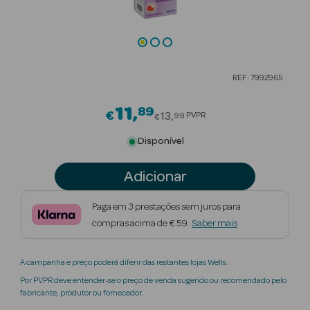
Beauty Season
Cuidados de
Cabelo
REF: 7992965
Beauty Season
Maquilhagem
11
89
Price reduced from
€
13
PVPR
99
€
Beauty Season
Disponível
Maquilhagem
Luxo
Adicionar
Beauty Season
Paga em 3 prestações sem juros para
Nutricosmética
compras acima de € 59.
Saber mais
Beauty Season
A campanha e preço poderá diferir das restantes lojas Wells.
Perfumes
Por PVPR deve entender-se o preço de venda sugerido ou recomendado pelo
fabricante, produtor ou fornecedor.
Beauty Season