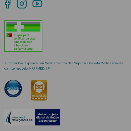
mética Rosto e
Ver Tudo
Cosmética
Autorizado a disponibilizar Medicamentos Não Sujeitos a Receita Médica através
Rosto
da Internet pelo INFARMED, I.P.
Hidratantes
Séruns Faciais
Creme de Olhos
Anti-
envelhecimento