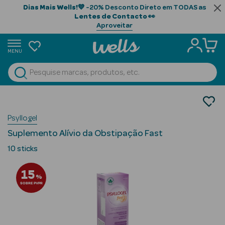
Dias Mais Wells!
💙 -20% Desconto Direto em TODAS as
Lentes de Contacto
👀
Aproveitar
MENU
portunidades
Ver Tudo
Beauty Season
Nutrição e Suplementos
Suplementos Alimentares
Beauty Season
Psyllogel
Sistema Digestivo
Cabelo
Suplemento Alívio da Obstipação Fast
Profissional
10 sticks
Beauty Season
15
Cosmética
%
SOBRE PVPR
Beauty Season
Cosmética
Luxo