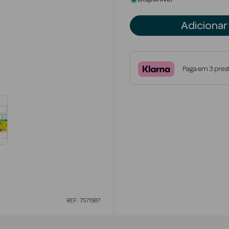
Adicionar
Paga em 3 pres
REF: 7571587