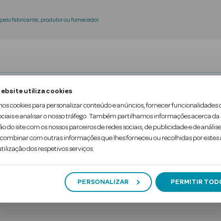
elo fabricante, produtor ou fornecedor.
ebsite utiliza cookies
 suplemento alimentar em comprimidos mastigávei
mos cookies para personalizar conteúdo e anúncios, fornecer funcionalidades 
 de inchaço.
ociais e analisar o nosso tráfego. Também partilhamos informações acerca da
ão do site com os nossos parceiros de redes sociais, de publicidade e de análise
s e extrato de funcho, ajuda a reduzir o inchaço ca
ombinar com outras informações que lhes forneceu ou recolhidas por estes a
tilização dos respetivos serviços.
PERSONALIZAR
PERMITIR TOD