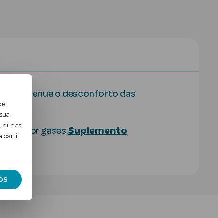
s que atenua o desconforto das
de
 sua
, que as
usado por gases.
Suplemento
 partir
OS