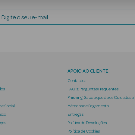
Digite o seu e-mail
APOIO AO CLIENTE
Contactos
dos
FAQ's: Perguntas Frequentes
Phishing: Sabe o que é e os Cuidados a
e Social
Métodos de Pagamento
osco
Entregas
iços
Política de Devoluções
Política de Cookies