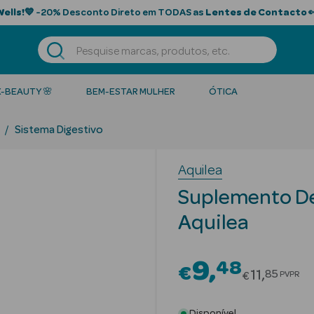
Wells!
💙 -20% Desconto Direto em TODAS as
Lentes de Contacto

K-BEAUTY 🌸
BEM-ESTAR MULHER
ÓTICA
Sistema Digestivo
Aquilea
Suplemento De
Aquilea
9
48
€
Price red
11
85
PVPR
€
Disponível