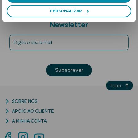
PERSONALIZAR
Subscreva a
Newsletter
Digite o seu e-mail
Ver Tudo
Solares
Subscrever
Corpo
Topo
Rosto
SOBRE NÓS
Lábios
APOIO AO CLIENTE
A MINHA CONTA
Solares Bebé e
Criança