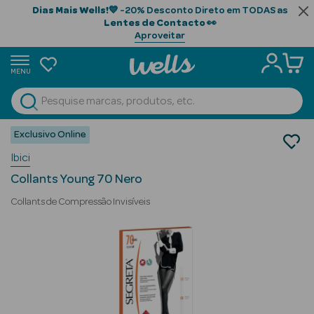
Dias Mais Wells!
💙 -20% Desconto Direto em TODAS as
Lentes de Contacto
👀
Aproveitar
MENU
portunidades
Ver Tudo
Beauty Season
Exclusivo Online
Ortopedia
Ibici
Meias de Descanso
Beauty Season
Collants
Cabelo
Collants Young 70 Nero
Profissional
Collants de Compressão Invisíveis
Beauty Season
Cosmética
Beauty Season
Cosmética
Luxo