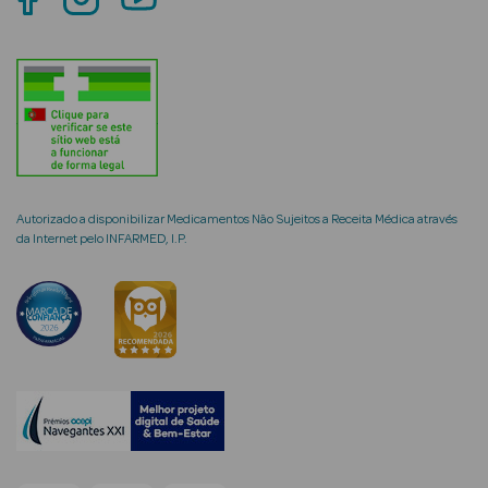
mética Rosto e
Ver Tudo
Autorizado a disponibilizar Medicamentos Não Sujeitos a Receita Médica através
Cosmética
da Internet pelo INFARMED, I.P.
Rosto
Hidratantes
Séruns Faciais
Creme de Olhos
Anti-
envelhecimento