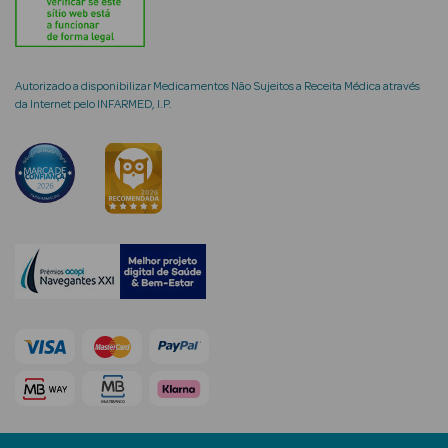
Autorizado a disponibilizar Medicamentos Não Sujeitos a Receita Médica através
da Internet pelo INFARMED, I.P.
mética Rosto e
Ver Tudo
Cosmética
Rosto
Hidratantes
Séruns Faciais
Creme de Olhos
Anti-
envelhecimento