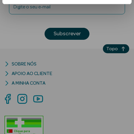
Digite o seu e-mail
Subscrever
Topo
Ver Tudo
Solares
SOBRE NÓS
APOIO AO CLIENTE
Corpo
A MINHA CONTA
Rosto
Lábios
Solares Bebé e
Criança