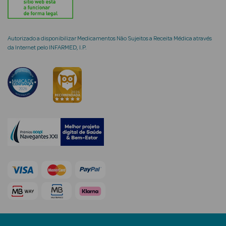
Autorizado a disponibilizar Medicamentos Não Sujeitos a Receita Médica através
da Internet pelo INFARMED, I.P.
mética Rosto e
Ver Tudo
Cosmética
Rosto
Hidratantes
Séruns Faciais
Creme de Olhos
Anti-
envelhecimento