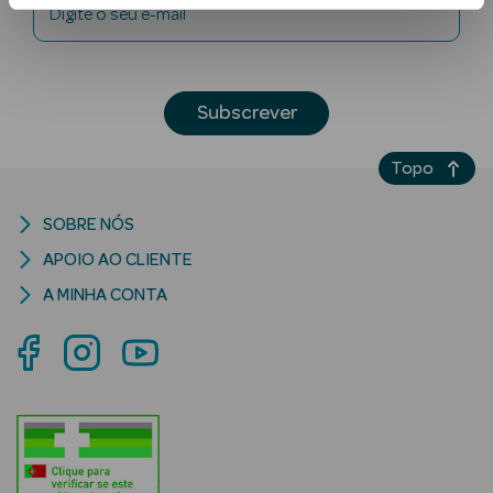
Digite o seu e-mail
Subscrever
Topo
Ver Tudo
SOBRE NÓS
Solares
APOIO AO CLIENTE
Corpo
A MINHA CONTA
Rosto
Lábios
Solares Bebé e
Criança