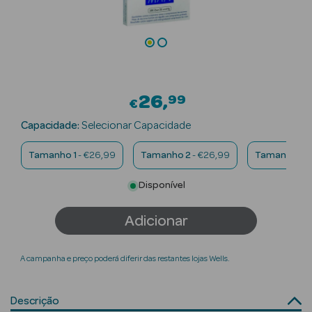
Beauty Season
Cuidados de
Cabelo
Beauty Season
26
99
€
Maquilhagem
Capacidade:
Selecionar Capacidade
Beauty Season
Maquilhagem
Tamanho 1
- €26,99
Tamanho 2
- €26,99
Tamanho 3
-
Luxo
Disponível
Beauty Season
Adicionar
Nutricosmética
Beauty Season
A campanha e preço poderá diferir das restantes lojas Wells.
Perfumes
Beauty Season
Descrição