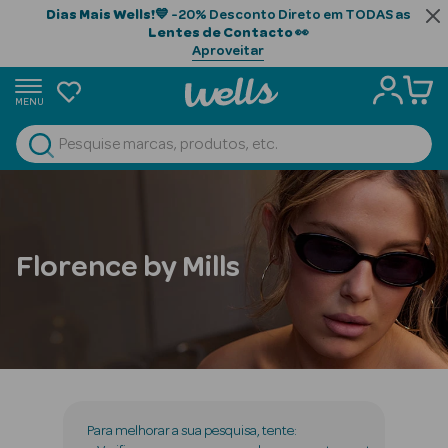
Dias Mais Wells!
💙 -20% Desconto Direto em TODAS as
Lentes de Contacto
👀
Aproveitar
MENU
portunidades
Ver Tudo
Beauty Season
Beauty Season
Cabelo
Florence by Mills
Profissional
Beauty Season
Cosmética
Beauty Season
Cosmética
Para melhorar a sua pesquisa, tente:
Luxo