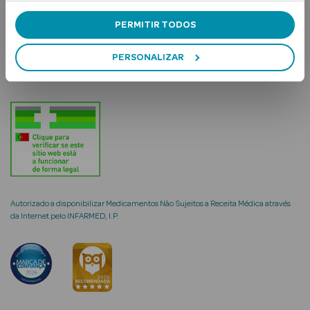
Solares
APOIO AO CLIENTE
PERMITIR TODOS
A MINHA CONTA
PERSONALIZAR
a Pesada
Autorizado a disponibilizar Medicamentos Não Sujeitos a Receita Médica através
da Internet pelo INFARMED, I.P.