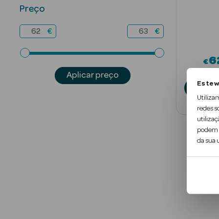
Preço
€
€
6
€
De
Aplicar preço
Este w
A
Utiliza
redes s
utilizaç
podem c
da sua u