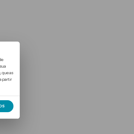
de
 sua
, que as
 partir
OS