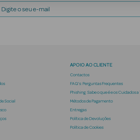
Digite o seu e-mail
APOIO AO CLIENTE
Contactos
dos
FAQ's: Perguntas Frequentes
Phishing: Sabe o que é e os Cuidados a
e Social
Métodos de Pagamento
osco
Entregas
iços
Política de Devoluções
Política de Cookies