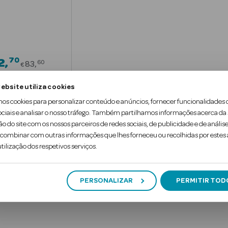
70
Price reduced from
2
60
83
€
sconto Direto
ebsite utiliza cookies
dicionar
mos cookies para personalizar conteúdo e anúncios, fornecer funcionalidades 
ociais e analisar o nosso tráfego. Também partilhamos informações acerca da
ão do site com os nossos parceiros de redes sociais, de publicidade e de análise
ombinar com outras informações que lhes forneceu ou recolhidas por estes a
tilização dos respetivos serviços.
1
PERSONALIZAR
PERMITIR TOD