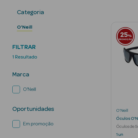
Categoria
O'Neill
25
%
PROMOÇÃO
FILTRAR
1 Resultado
Marca
O'Neill
Oportunidades
O'Neill
Óculos O'N
Em promoção
Óculos de 
1 un