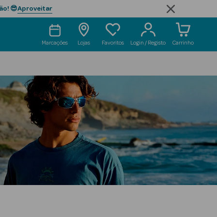
Aproveitar
ão! 😎
Marcações
Lojas
Favoritos
Login / Registo
Carrinho