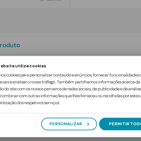
Produto
ebsite utiliza cookies
mos cookies para personalizar conteúdo e anúncios, fornecer funcionalidades 
ociais e analisar o nosso tráfego. Também partilhamos informações acerca da
ão do site com os nossos parceiros de redes sociais, de publicidade e de análise
ombinar com outras informações que lhes forneceu ou recolhidas por estes a
Comprimento da haste
tilização dos respetivos serviços.
135mm
PERSONALIZAR
PERMITIR TOD