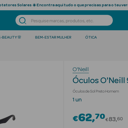
tetores Solares ☀️ Encontra aqui tudo o que precisas para o teu ver
K-BEAUTY 🌸
BEM-ESTAR MULHER
ÓTICA
O'Neill
Óculos O'Neill
Óculos de Sol Preto Homem
1 un
62
70
€
Price r
83
60
€