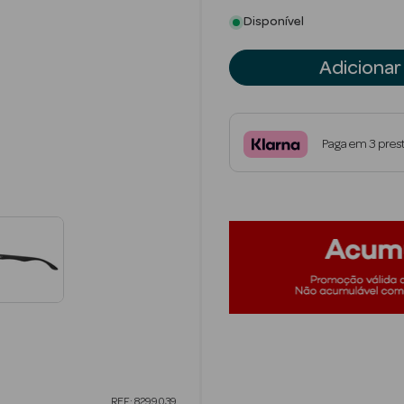
Disponível
Adicionar
Paga em 3 pres
REF: 8299039