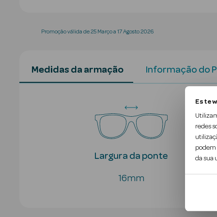
Promoção válida de 25 Março a 17 Agosto 2026
Medidas da armação
Informação do 
Este w
Utiliza
redes s
utilizaç
podem c
Largura da ponte
da sua u
16mm