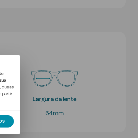
de
 sua
, que as
 partir
Largura da lente
64mm
OS