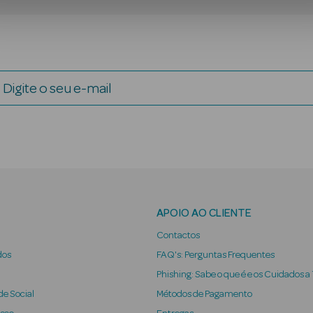
Digite o seu e-mail
APOIO AO CLIENTE
Contactos
dos
FAQ's: Perguntas Frequentes
Phishing: Sabe o que é e os Cuidados a
e Social
Métodos de Pagamento