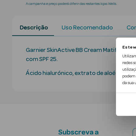
A campanha e preço poderá diferir das restantes lojas Wells.
Descrição
Uso Recomendado
Con
Este w
Garnier SkinActive BB Cream Matificant
Utiliza
com SPF 25.
redes s
utilizaç
Ácido hialurónico, extrato de aloé vera e p
podem c
da sua u
Subscreva a