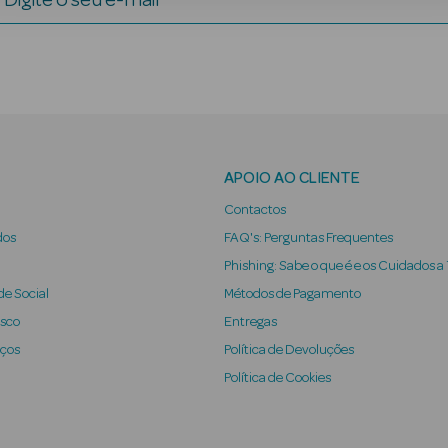
Digite o seu e-mail
APOIO AO CLIENTE
Contactos
dos
FAQ's: Perguntas Frequentes
Phishing: Sabe o que é e os Cuidados a
e Social
Métodos de Pagamento
osco
Entregas
iços
Política de Devoluções
Política de Cookies