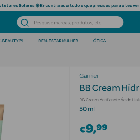
tetores Solares ☀️ Encontra aqui tudo o que precisas para o teu ver
K-BEAUTY 🌸
BEM-ESTAR MULHER
ÓTICA
Garnier
BB Cream Hidr
BB Cream Matificante Ácido Hial
50 ml
9
99
€