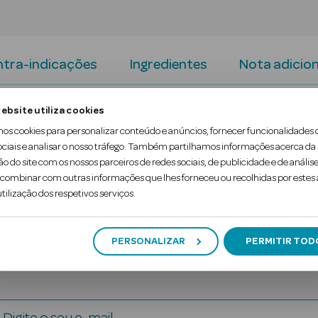
tra-indicações
Ingredientes
Nota adicion
ebsite utiliza cookies
e Creme com cor para peles mistas a oleosas - To
mos cookies para personalizar conteúdo e anúncios, fornecer funcionalidades 
ociais e analisar o nosso tráfego. Também partilhamos informações acerca da
ão do site com os nossos parceiros de redes sociais, de publicidade e de análise
igmentos minerais. Hidrata, uniformiza, corrige e ilu
ombinar com outras informações que lhes forneceu ou recolhidas por estes a
tilização dos respetivos serviços.
PERSONALIZAR
PERMITIR TOD