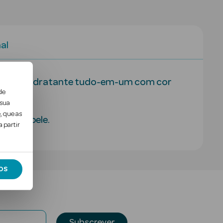
al
m médio. Hidratante tudo-em-um com cor
de
 sua
, que as
mina a pele.
 partir
OS
Subscrever