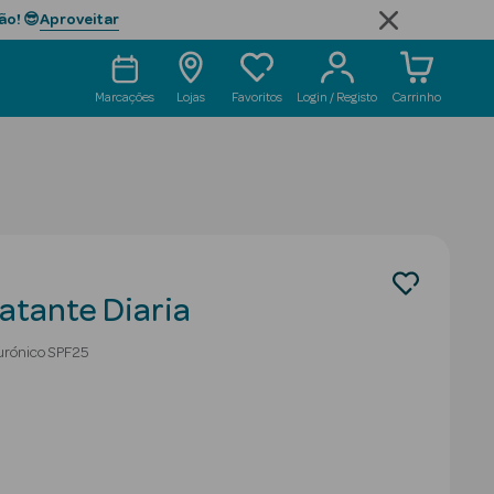
Aproveitar
ão! 😎
Marcações
Lojas
Favoritos
Login / Registo
Carrinho
atante Diaria
urónico SPF25