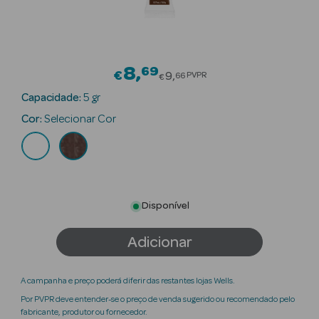
Beauty Season
Cuidados de
Cabelo
8
69
Price reduced from
€
9
PVPR
66
€
Beauty Season
Capacidade:
5 gr
Maquilhagem
Cor:
Selecionar Cor
Beauty Season
Maquilhagem
Luxo
Disponível
Beauty Season
Nutricosmética
Adicionar
Beauty Season
Perfumes
A campanha e preço poderá diferir das restantes lojas Wells.
Por PVPR deve entender-se o preço de venda sugerido ou recomendado pelo
Beauty Season
fabricante, produtor ou fornecedor.