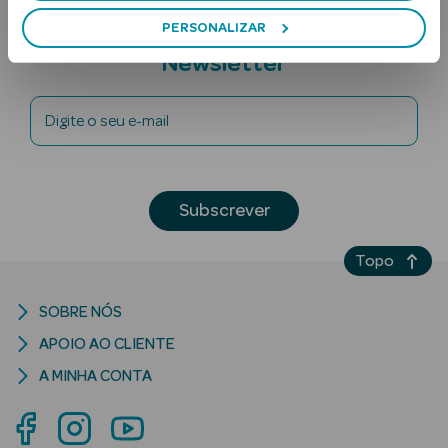
PERSONALIZAR
Subscreva a
Newsletter
Digite o seu e-mail
Ver Tudo
Subscrever
Solares
Corpo
Topo
Rosto
SOBRE NÓS
APOIO AO CLIENTE
Lábios
A MINHA CONTA
Solares Bebé e
Criança