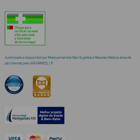
mética Rosto e
Ver Tudo
Autorizado a disponibilizar Medicamentos Não Sujeitos a Receita Médica através
Cosmética
da Internet pelo INFARMED, I.P.
Rosto
Hidratantes
Séruns Faciais
Creme de Olhos
Anti-
envelhecimento