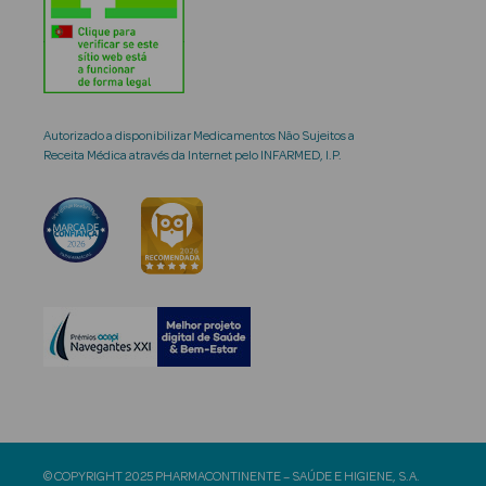
Autorizado a disponibilizar Medicamentos Não Sujeitos a
Receita Médica através da Internet pelo INFARMED, I.P.
© COPYRIGHT 2025 PHARMACONTINENTE – SAÚDE E HIGIENE, S.A.