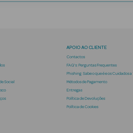
APOIO AO CLIENTE
Contactos
dos
FAQ's: Perguntas Frequentes
Phishing: Sabe o que é e os Cuidados a
e Social
Métodos de Pagamento
osco
Entregas
iços
Política de Devoluções
Política de Cookies