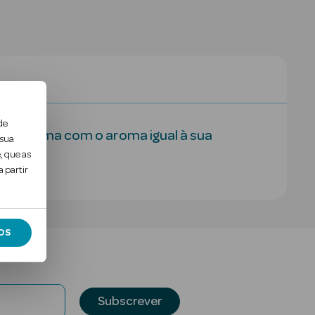
de
en perfuma com o aroma igual à sua
 sua
, que as
 partir
OS
Subscrever