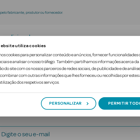
elo fabricante, produtor ou fornecedor.
a adicional
ebsite utiliza cookies
mos cookies para personalizar conteúdo e anúncios, fornecer funcionalidades 
erido. O desodorizante Carolina Herrera 212 NYC M
ociais e analisar o nosso tráfego. Também partilhamos informações acerca da
ão do site com os nossos parceiros de redes sociais, de publicidade e de análise
 insuperável.
ombinar com outras informações que lhes forneceu ou recolhidas por estes a
tilização dos respetivos serviços.
PERSONALIZAR
PERMITIR TOD
Digite o seu e-mail