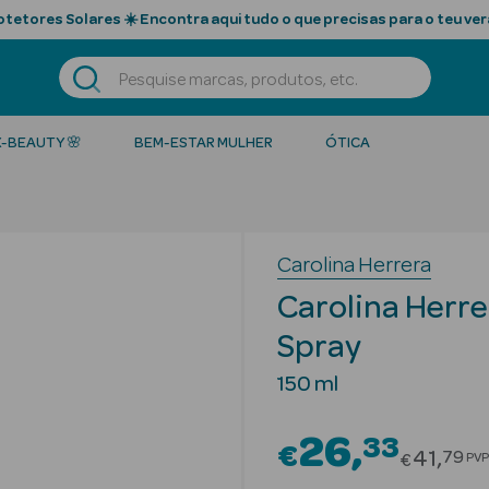
tetores Solares ☀️ Encontra aqui tudo o que precisas para o teu ver
K-BEAUTY 🌸
BEM-ESTAR MULHER
ÓTICA
Carolina Herrera
Carolina Herre
Spray
150 ml
26
33
€
Price r
41
79
PVP
€