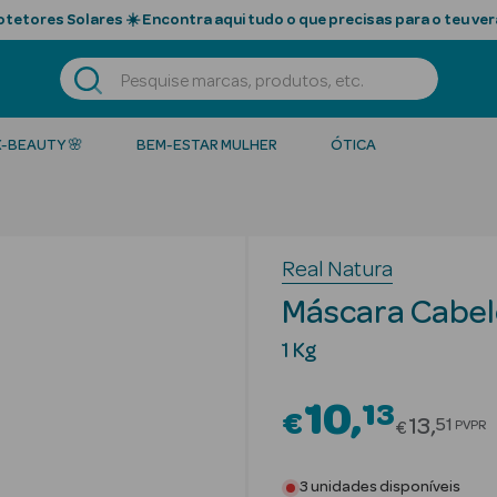
tetores Solares ☀️ Encontra aqui tudo o que precisas para o teu ver
K-BEAUTY 🌸
BEM-ESTAR MULHER
ÓTICA
Real Natura
Máscara Cabel
1 Kg
10
13
€
Price re
13
51
PVPR
€
3 unidades disponíveis