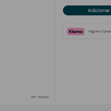
Adicionar
Paga em 3 pres
REF: 7924352