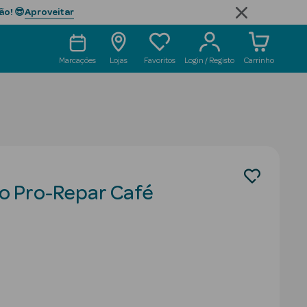
Aproveitar
ão! 😎
Marcações
Lojas
Favoritos
Login / Registo
Carrinho
o Pro-Repar Café
duced from