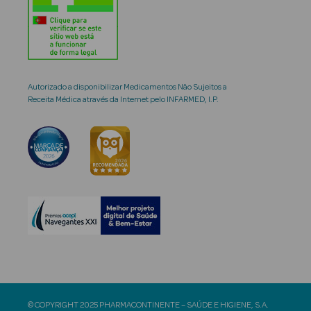
Autorizado a disponibilizar Medicamentos Não Sujeitos a
Receita Médica através da Internet pelo INFARMED, I.P.
© COPYRIGHT 2025 PHARMACONTINENTE – SAÚDE E HIGIENE, S.A.