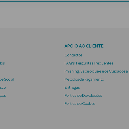
APOIO AO CLIENTE
Contactos
dos
FAQ's: Perguntas Frequentes
Phishing: Sabe o que é e os Cuidados a
e Social
Métodos de Pagamento
osco
Entregas
iços
Política de Devoluções
Política de Cookies