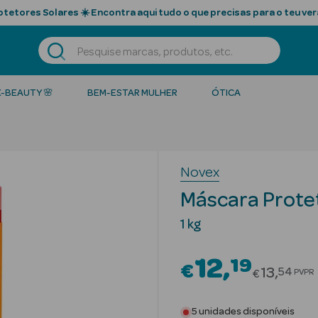
tetores Solares ☀️ Encontra aqui tudo o que precisas para o teu ver
K-BEAUTY 🌸
BEM-ESTAR MULHER
ÓTICA
Novex
Máscara Protet
1 kg
12
19
€
Price re
13
54
PVPR
€
5 unidades disponíveis