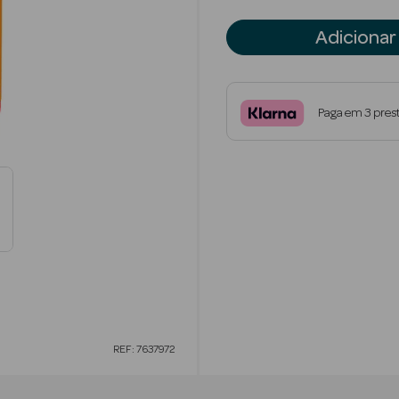
Adicionar
Paga em 3 pres
REF: 7637972