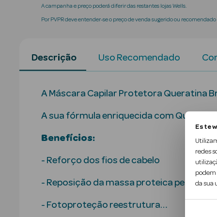
A campanha e preço poderá diferir das restantes lojas Wells.
Por PVPR deve entender-se o preço de venda sugerido ou recomendado p
Descrição
Uso Recomendado
Con
A Máscara Capilar Protetora Queratina Br
A sua fórmula enriquecida com Queratina
Este w
Benefícios:
Utiliza
redes s
- Reforço dos fios de cabelo
utilizaç
podem c
- Reposição da massa proteica perdida 
da sua u
- Fotoproteção reestrutura…