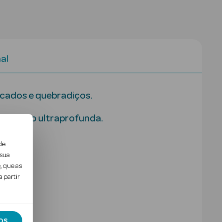
al
icados e quebradiços.
dratação ultraprofunda.
de
 sua
, que as
 partir
OS