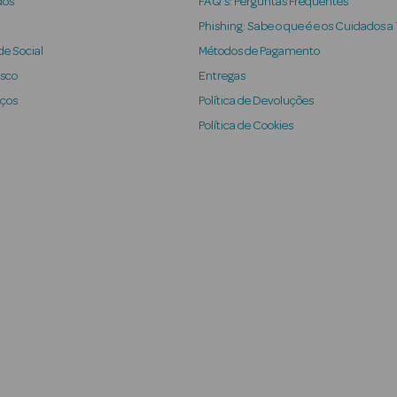
dos
FAQ's: Perguntas Frequentes
Phishing: Sabe o que é e os Cuidados a
e Social
Métodos de Pagamento
osco
Entregas
iços
Política de Devoluções
Política de Cookies