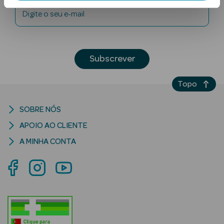
Digite o seu e-mail
Subscrever
Topo
Ver Tudo
Solares
SOBRE NÓS
APOIO AO CLIENTE
Corpo
A MINHA CONTA
Rosto
Lábios
Solares Bebé e
Criança