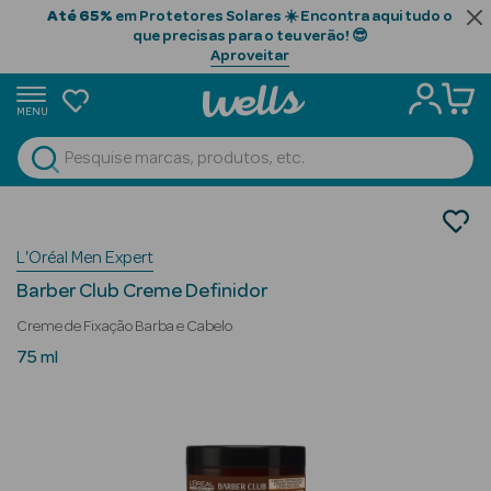
Até 65%
em Protetores Solares ☀️ Encontra aqui tudo o
que precisas para o teu verão! 😎
Aproveitar
MENU
portunidades
Ver Tudo
Beauty Season
Homem
Cabelo
Beauty Season
L'Oréal Men Expert
Produtos de Styling
Cabelo
Barber Club Creme Definidor
Profissional
Creme de Fixação Barba e Cabelo
Beauty Season
75 ml
Cosmética
Beauty Season
Cosmética
Luxo