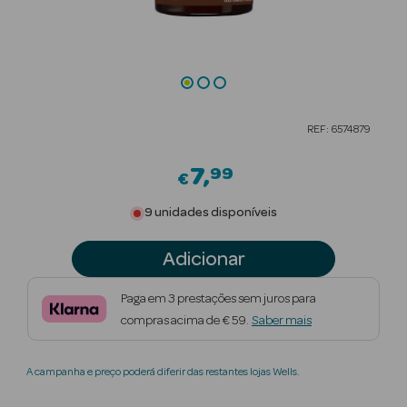
Beauty Season
Cuidados de
Cabelo
Beauty Season
REF: 6574879
Maquilhagem
7
99
€
Beauty Season
Maquilhagem
9 unidades disponíveis
Luxo
Adicionar
Beauty Season
Nutricosmética
Paga em 3 prestações sem juros para
compras acima de € 59.
Saber mais
Beauty Season
Perfumes
A campanha e preço poderá diferir das restantes lojas Wells.
Beauty Season