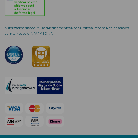
Autorizado a disponibilizar Medicamentos Não Sujeitos a Receita Médica através
mética Rosto e
da Internet pelo INFARMED, I.P.
Ver Tudo
Cosmética
Rosto
Hidratantes
Séruns Faciais
Creme de Olhos
Anti-
envelhecimento