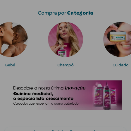
Corporais
Compra por
Categoria
Coffrets
Acessórios
Bebé
Champô
Cuidado
Ver Tudo
Cosmética
Rosto Luxo
Hidratantes
Séruns Faciais
Contorno de
Olhos