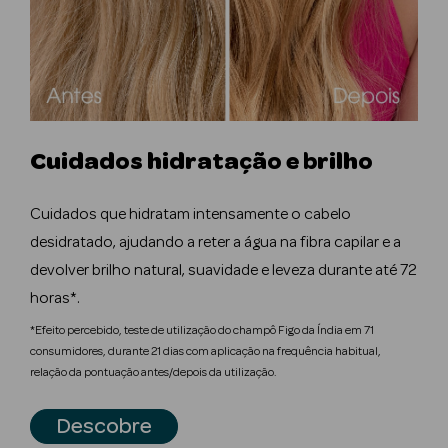
Desodorizantes
Esfoliantes
Corporais
Cicatrizantes
Cuidados hidratação e brilho
Depilatórios
Estrias
Cuidados que hidratam intensamente o cabelo
desidratado, ajudando a reter a água na fibra capilar e a
Bronzeadores
devolver brilho natural, suavidade e leveza durante até 72
Cuidados de
horas*.
Mãos
*Efeito percebido, teste de utilização do champô Figo da Índia em 71
consumidores, durante 21 dias com aplicação na frequência habitual,
Cuidados de
relação da pontuação antes/depois da utilização.
Pés
Descobre
Massajadores