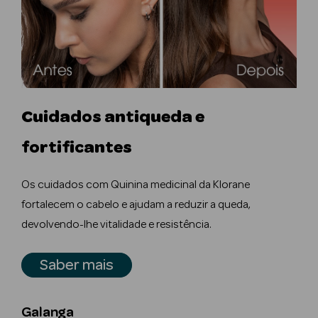
mética Rosto e
Cuidados antiqueda e
Ver Tudo
Cosmética
fortificantes
Rosto
Os cuidados com Quinina medicinal da Klorane
Hidratantes
fortalecem o cabelo e ajudam a reduzir a queda,
devolvendo-lhe vitalidade e resistência.
Séruns Faciais
Creme de Olhos
Saber mais
Anti-
envelhecimento
Galanga