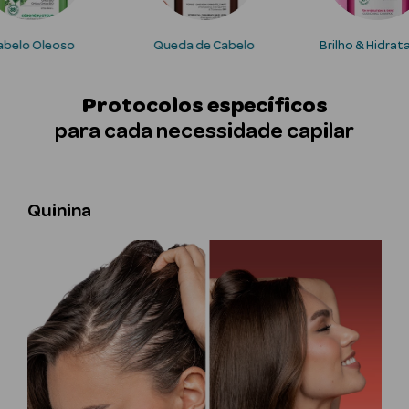
abelo Oleoso
Queda de Cabelo
Brilho & Hidra
Protocolos específicos
para cada necessidade capilar
Ver Tudo
Solares
Quinina
Corpo
Rosto
Lábios
Solares Bebé e
Criança