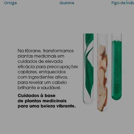
Ortiga
Quinina
Figo da Índi
Ver Tudo
Cosmética
Corpo Luxo
Hidratantes
Banho
Desodorizantes
Refirmantes
Protetores
Solares
Bronzeadores