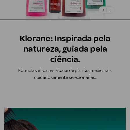
Beauty Season
1
1
Cuidados de
Cabelo
Klorane: Inspirada pela
Beauty Season
Maquilhagem
natureza, guiada pela
Beauty Season
ciência.
Maquilhagem
Fórmulas eficazes à base de plantas medicinais
Luxo
cuidadosamente selecionadas.
Beauty Season
Nutricosmética
Beauty Season
Perfumes
Beauty Season