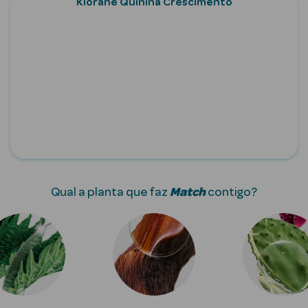
Klorane Quinina Crescimento
Anti-
envelhecimento
Limpeza Facial
Desmaquilhantes
Esfoliantes
Máscaras
Faciais
Qual a planta que faz
Match
contigo?
Lábios
Solares
Coffrets