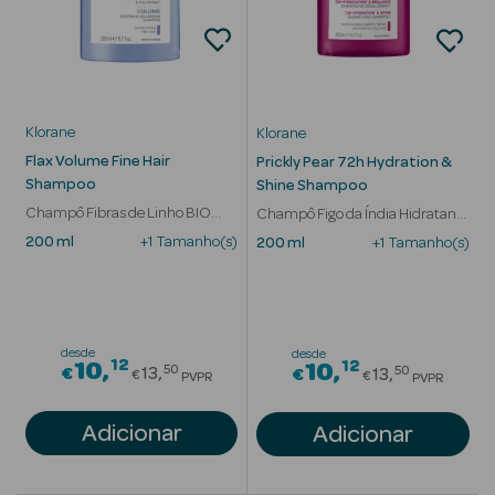
Iluminador
Corretor
Klorane
Klorane
Pó
Flax Volume Fine Hair
Prickly Pear 72h Hydration &
Shampoo
Shine Shampoo
Primer
Champô Fibras de Linho BIO
Champô Figo da Índia Hidratante
Volume Cabelo Fino
Cabelo Baço
Bronzeador
200 ml
+1 Tamanho(s)
200 ml
+1 Tamanho(s)
Contorno
Fixador de
desde
desde
12
Price reduced from
12
Maquilhagem
10
Price redu
10
50
50
€
13
€
13
€
€
PVPR
PVPR
Adicionar
Adicionar