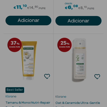
desde
10
Price reduced from
08
11
Price redu
6
80
10
€
14
€
8
€
€
PVPR
PVPR
Adicionar
Adicionar
Ver Tudo
Lábios
37
25
Batom
%
%
SOBRE PVPR
SOBRE PVPR
Gloss
Delineador
Bálsamo
Best Seller
Klorane
Klorane
Tamanu & Monoi Nutri-Repair
Oat & Ceramide Ultra-Gentle