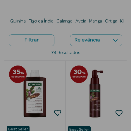
Cuidados de
Mãos
Quinina
Figo da Índia
Galanga
Aveia
Manga
Ortiga
Klor
Coffrets
Filtrar
74
Resultados
35
30
Ver Tudo
%
%
SOBRE PVPR
SOBRE PVPR
Protetores
Solares
Protetores
Solares de
Rosto
Protetores
Best Seller
Best Seller