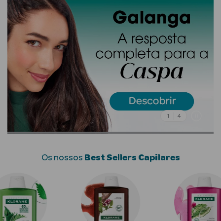
Solares
1
4
a Pesada
Os nossos
Best Sellers Capilares