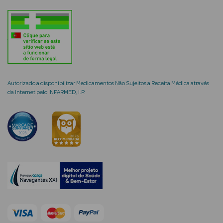
mética Rosto e
Autorizado a disponibilizar Medicamentos Não Sujeitos a Receita Médica através
Ver Tudo
da Internet pelo INFARMED, I.P.
Cosmética
Rosto
Hidratantes
Séruns Faciais
Creme de Olhos
Anti-
envelhecimento