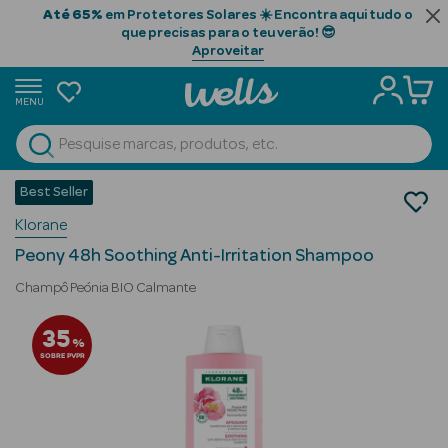
Até 65%
em Protetores Solares ☀️ Encontra aqui tudo o
que precisas para o teu verão! 😎
Aproveitar
MENU
portunidades
Ver Tudo
Beauty Season
Best Seller
Cabelo
Klorane
Limpeza
Beauty Season
Champôs
Cabelo
Peony 48h Soothing Anti-Irritation Shampoo
Profissional
Champô Peónia BIO Calmante
Beauty Season
35
%
Cosmética
SOBRE PVPR
Beauty Season
Cosmética
Luxo