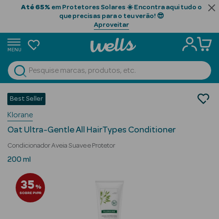
Até 65%
em Protetores Solares ☀️ Encontra aqui tudo o
que precisas para o teu verão! 😎
Aproveitar
MENU
portunidades
Ver Tudo
Beauty Season
Cabelo
Best Seller
Tratamento
Beauty Season
Klorane
Condicionadores
Cabelo
Oat Ultra-Gentle All HairTypes Conditioner
Profissional
Condicionador Aveia Suave e Protetor
Beauty Season
200 ml
Cosmética
35
%
Beauty Season
SOBRE PVPR
Cosmética
Luxo