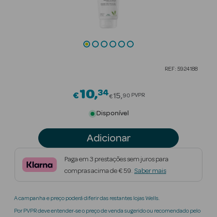
Beauty Season
Cuidados de
Cabelo
Beauty Season
REF: 5924188
Maquilhagem
10
34
Price reduced from
€
Beauty Season
15
PVPR
90
€
Maquilhagem
Disponível
Luxo
Adicionar
Beauty Season
Nutricosmética
Paga em 3 prestações sem juros para
compras acima de € 59.
Saber mais
Beauty Season
Perfumes
A campanha e preço poderá diferir das restantes lojas Wells.
Beauty Season
Por PVPR deve entender-se o preço de venda sugerido ou recomendado pelo