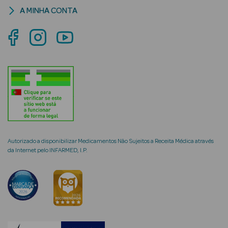
A MINHA CONTA
mética Rosto e
Ver Tudo
Cosmética
Rosto
Hidratantes
Autorizado a disponibilizar Medicamentos Não Sujeitos a Receita Médica através
da Internet pelo INFARMED, I.P.
Séruns Faciais
Creme de Olhos
Anti-
envelhecimento