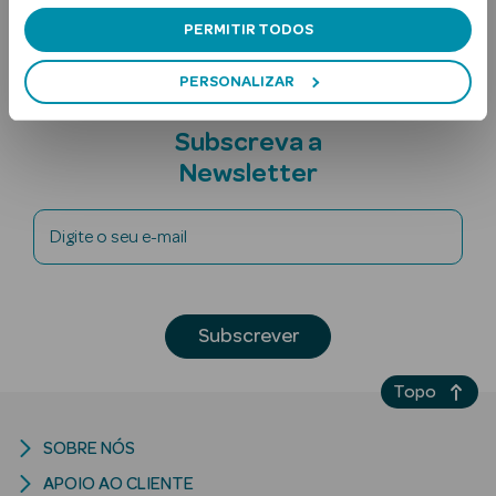
Nota adicional
PERMITIR TODOS
PERSONALIZAR
Subscreva a
Newsletter
Ver Tudo
Solares
Digite o seu e-mail
Corpo
Subscrever
Rosto
Lábios
Topo
Solares Bebé e
SOBRE NÓS
Criança
APOIO AO CLIENTE