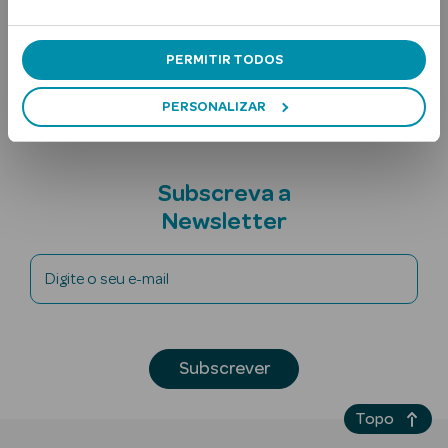
Ingredientes
PERMITIR TODOS
Nota adicional
PERSONALIZAR
Ver Tudo
Subscreva a
Solares
Newsletter
Corpo
Digite o seu e-mail
Rosto
Lábios
Subscrever
Solares Bebé e
Criança
Topo