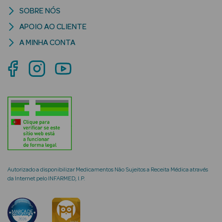
SOBRE NÓS
APOIO AO CLIENTE
A MINHA CONTA
mética Rosto e
Ver Tudo
Cosmética
Rosto
Hidratantes
Séruns Faciais
Autorizado a disponibilizar Medicamentos Não Sujeitos a Receita Médica através
da Internet pelo INFARMED, I.P.
Creme de Olhos
Anti-
envelhecimento