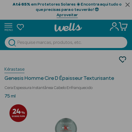
Até 65%
em Protetores Solares ☀️ Encontra aqui tudo o
que precisas para o teu verão! 😎
Aproveitar
MENU
portunidades
Ver Tudo
Beauty Season
Homem
Cabelo
Beauty Season
Kérastase
Produtos de Styling
Cabelo
Genesis Homme Cire D Épaisseur Texturisante
Profissional
Cera Espessura Instantânea Cabelo Enfranquecido
Beauty Season
75 ml
Cosmética
24
%
Beauty Season
SOBRE PVPR
Cosmética
Luxo