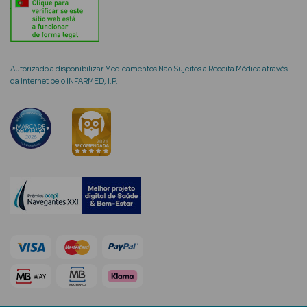
Autorizado a disponibilizar Medicamentos Não Sujeitos a Receita Médica através
mética Rosto e
da Internet pelo INFARMED, I.P.
Ver Tudo
Cosmética
Rosto
Hidratantes
Séruns Faciais
Creme de Olhos
Anti-
envelhecimento