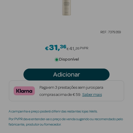
Beauty Season
Cuidados de
Cabelo
REF: 7379359
Beauty Season
Maquilhagem
31
36
Price reduced from
€
41
PVPR
26
€
Beauty Season
Disponível
Maquilhagem
Luxo
Adicionar
Beauty Season
Paga em 3 prestações sem juros para
Nutricosmética
compras acima de € 59.
Saber mais
Beauty Season
A campanha e preço poderá diferir das restantes lojas Wells.
Perfumes
Por PVPR deve entender-se o preço de venda sugerido ou recomendado pelo
fabricante, produtor ou fornecedor.
Beauty Season