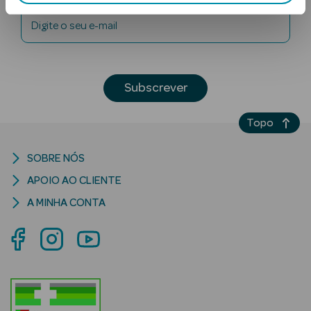
Digite o seu e-mail
Subscrever
Topo
Ver Tudo
Solares
SOBRE NÓS
Corpo
APOIO AO CLIENTE
A MINHA CONTA
Rosto
Lábios
Solares Bebé e
Criança