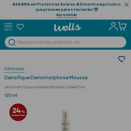
Até 65%
em Protetores Solares ☀️ Encontra aqui tudo o
que precisas para o teu verão! 😎
Aproveitar
MENU
portunidades
Ver Tudo
Beauty Season
Cabelo
Gama Profissional
Beauty Season
Kérastase
Séruns
Cabelo
Densifique Densimorphose Mousse
Profissional
Sérum em Espuma Redensificador Cabelo Fino
Beauty Season
120 ml
Cosmética
24
%
Beauty Season
SOBRE PVPR
Cosmética
Luxo