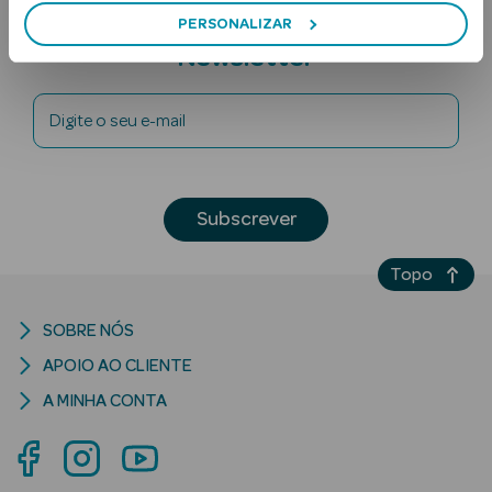
Subscreva a
PERSONALIZAR
Newsletter
Digite o seu e-mail
Ver Tudo
Subscrever
Solares
Topo
Corpo
SOBRE NÓS
Rosto
APOIO AO CLIENTE
Lábios
A MINHA CONTA
Solares Bebé e
Criança