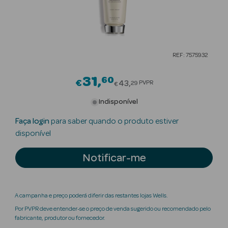
Beauty Season
Cuidados de
Cabelo
REF: 7575932
Beauty Season
Maquilhagem
31
60
Price reduced from
€
43
PVPR
29
€
Beauty Season
Indisponível
Maquilhagem
Faça login
para saber quando o produto estiver
Luxo
disponível
Beauty Season
Notificar-me
Nutricosmética
Beauty Season
Perfumes
A campanha e preço poderá diferir das restantes lojas Wells.
Por PVPR deve entender-se o preço de venda sugerido ou recomendado pelo
Beauty Season
fabricante, produtor ou fornecedor.