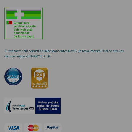
mética Rosto e
Autorizado a disponibilizar Medicamentos Não Sujeitos a Receita Médica através
Ver Tudo
da Internet pelo INFARMED, I.P.
Cosmética
Rosto
Hidratantes
Séruns Faciais
Creme de Olhos
Anti-
envelhecimento