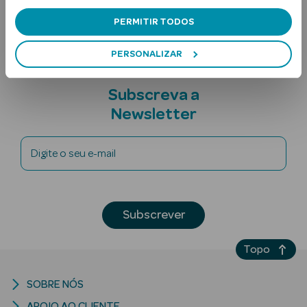
Nota adicional
PERMITIR TODOS
PERSONALIZAR
Subscreva a
Newsletter
Ver Tudo
Solares
Digite o seu e-mail
Corpo
Rosto
Subscrever
Lábios
Topo
Solares Bebé e
SOBRE NÓS
Criança
APOIO AO CLIENTE