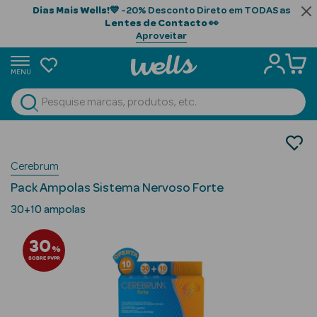
Dias Mais Wells!
💙 -20% Desconto Direto em TODAS as
Lentes de Contacto
👀
Aproveitar
MENU
portunidades
Ver Tudo
Beauty Season
Nutrição e Suplementos
Suplementos Alimentares
Beauty Season
Cerebrum
Memória
Cabelo
Pack Ampolas Sistema Nervoso Forte
Profissional
30+10 ampolas
Beauty Season
30
Cosmética
%
SOBRE PVPR
Beauty Season
Cosmética
Luxo