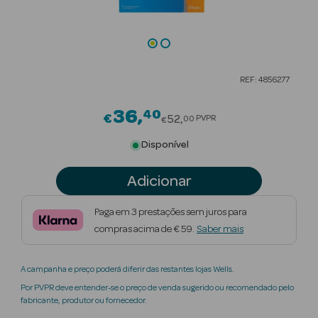
Beauty Season
Cuidados de
Cabelo
REF: 4856277
Beauty Season
Maquilhagem
36
40
Price reduced from
€
52
PVPR
00
€
Beauty Season
Disponível
Maquilhagem
Luxo
Adicionar
Beauty Season
Paga em 3 prestações sem juros para
Nutricosmética
compras acima de € 59.
Saber mais
Beauty Season
A campanha e preço poderá diferir das restantes lojas Wells.
Perfumes
Por PVPR deve entender-se o preço de venda sugerido ou recomendado pelo
fabricante, produtor ou fornecedor.
Beauty Season