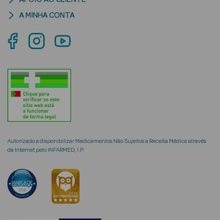
A MINHA CONTA
mética Rosto e
Ver Tudo
Cosmética
Rosto
Hidratantes
Autorizado a disponibilizar Medicamentos Não Sujeitos a Receita Médica através
da Internet pelo INFARMED, I.P.
Séruns Faciais
Creme de Olhos
Anti-
envelhecimento