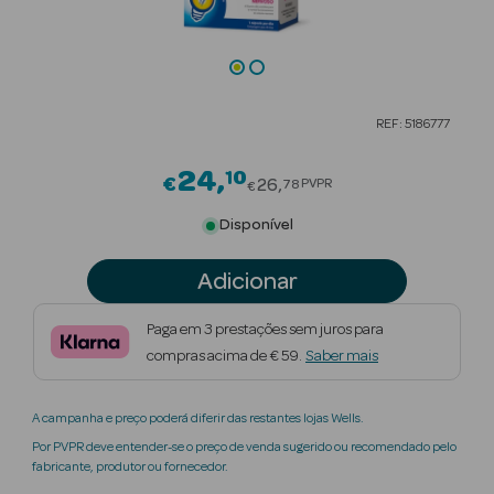
Beauty Season
Cuidados de
Cabelo
REF: 5186777
Beauty Season
Maquilhagem
24
10
Price reduced from
€
26
PVPR
78
€
Beauty Season
Disponível
Maquilhagem
Luxo
Adicionar
Beauty Season
Paga em 3 prestações sem juros para
Nutricosmética
compras acima de € 59.
Saber mais
Beauty Season
A campanha e preço poderá diferir das restantes lojas Wells.
Perfumes
Por PVPR deve entender-se o preço de venda sugerido ou recomendado pelo
fabricante, produtor ou fornecedor.
Beauty Season