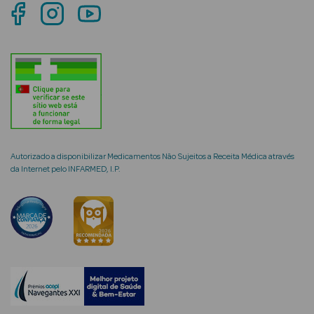
mética Rosto e
Ver Tudo
Cosmética
Autorizado a disponibilizar Medicamentos Não Sujeitos a Receita Médica através
Rosto
da Internet pelo INFARMED, I.P.
Hidratantes
Séruns Faciais
Creme de Olhos
Anti-
envelhecimento