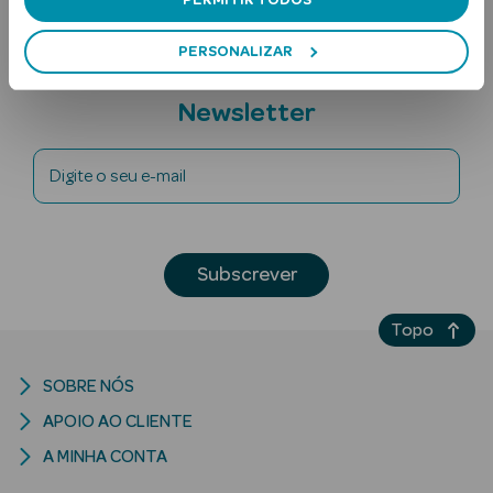
PERMITIR TODOS
PERSONALIZAR
Subscreva a
Newsletter
Digite o seu e-mail
Ver Tudo
Solares
Subscrever
Corpo
Topo
Rosto
Lábios
SOBRE NÓS
APOIO AO CLIENTE
Solares Bebé e
A MINHA CONTA
Criança