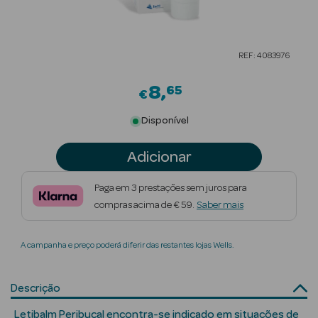
Beauty Season
Cuidados de
REF: 4083976
Cabelo
8
65
Beauty Season
€
Maquilhagem
Disponível
Beauty Season
Adicionar
Maquilhagem
Luxo
Paga em 3 prestações sem juros para
compras acima de € 59.
Saber mais
Beauty Season
Nutricosmética
A campanha e preço poderá diferir das restantes lojas Wells.
Beauty Season
Perfumes
Descrição
Beauty Season
Letibalm Peribucal encontra-se indicado em situações de