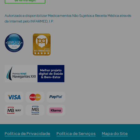
Autorizado a disponibilizar Medicamentos Não Sujeitos a Receita Médica através
da Internet pelo INFARMED, I.P.
mética Rosto e
Ver Tudo
Cosmética
Rosto
Hidratantes
Séruns Faciais
Creme de Olhos
Anti-
Política de Privacidade
Política de Serviços
Mapa do Site
envelhecimento