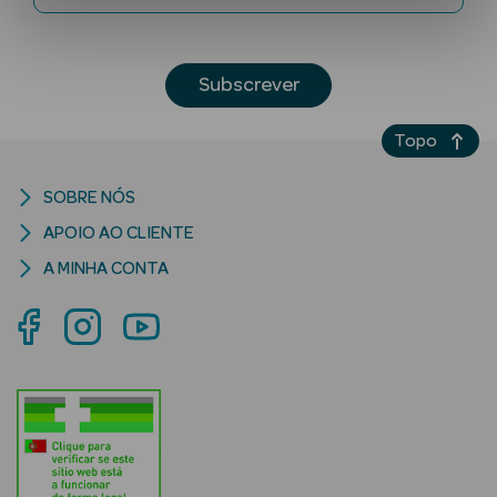
Subscrever
Topo
SOBRE NÓS
Ver Tudo
APOIO AO CLIENTE
Solares
A MINHA CONTA
Corpo
Rosto
Lábios
Solares Bebé e
Criança