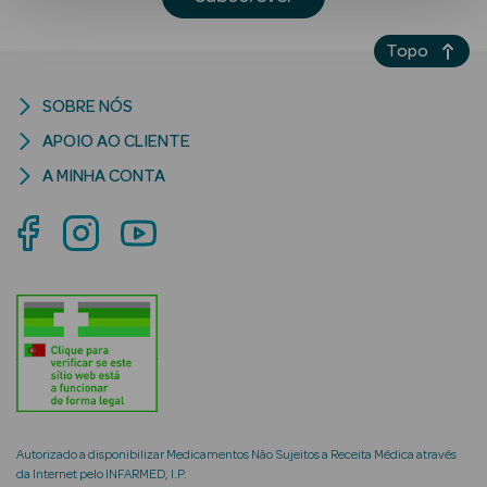
Topo
SOBRE NÓS
APOIO AO CLIENTE
A MINHA CONTA
Ver Tudo
Solares
Corpo
Rosto
Lábios
Solares Bebé e
Criança
Autorizado a disponibilizar Medicamentos Não Sujeitos a Receita Médica através
da Internet pelo INFARMED, I.P.