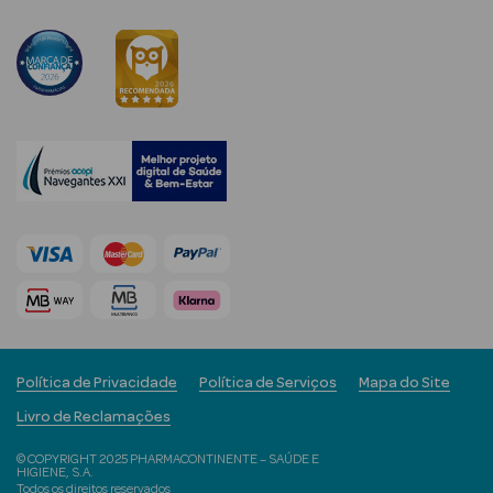
mética Rosto e
Ver Tudo
Cosmética
Rosto
Hidratantes
Séruns Faciais
Política de Privacidade
Política de Serviços
Mapa do Site
Creme de Olhos
Livro de Reclamações
Anti-
© COPYRIGHT 2025 PHARMACONTINENTE – SAÚDE E
HIGIENE, S.A.
envelhecimento
Todos os direitos reservados