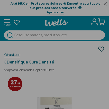
Até 65%
em Protetores Solares ☀️ Encontra aqui tudo o
que precisas para o teu verão! 😎
Aproveitar
MENU
portunidades
Ver Tudo
Beauty Season
Cabelo
Kérastase
Gama Profissional
Beauty Season
Tratamento Anti-Queda
Cabelo
K Densifique Cure Densité
Profissional
Ampolas Densidade Capilar Mulher
Beauty Season
27
%
Cosmética
SOBRE PVPR
Beauty Season
Cosmética
Luxo