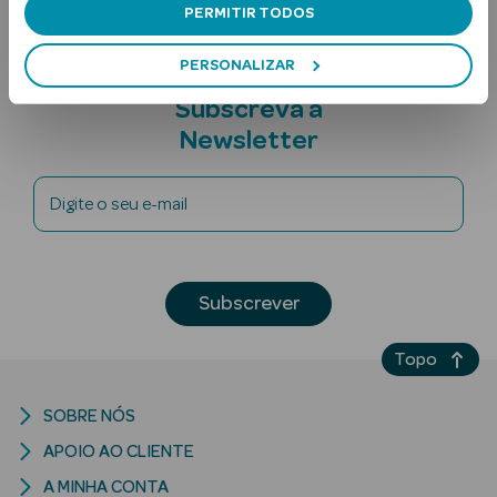
PERMITIR TODOS
PERSONALIZAR
Subscreva a
Newsletter
Digite o seu e-mail
Ver Tudo
Solares
Corpo
Subscrever
Rosto
Topo
Lábios
SOBRE NÓS
Solares Bebé e
APOIO AO CLIENTE
Criança
A MINHA CONTA