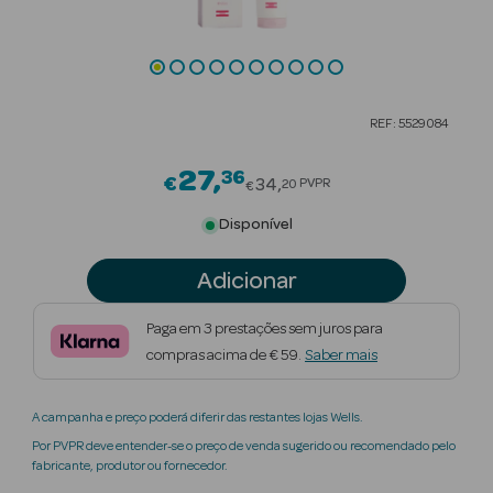
Beauty Season
Cuidados de
Cabelo
REF: 5529084
Beauty Season
Maquilhagem
27
36
Price reduced from
€
34
PVPR
20
€
Beauty Season
Disponível
Maquilhagem
Luxo
Adicionar
Beauty Season
Paga em 3 prestações sem juros para
Nutricosmética
compras acima de € 59.
Saber mais
Beauty Season
A campanha e preço poderá diferir das restantes lojas Wells.
Perfumes
Por PVPR deve entender-se o preço de venda sugerido ou recomendado pelo
fabricante, produtor ou fornecedor.
Beauty Season