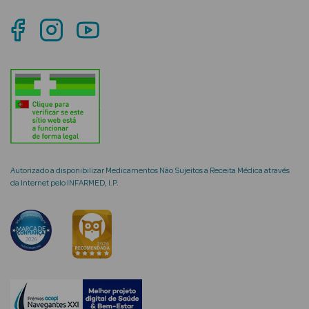
mética Rosto e
Ver Tudo
Cosmética
Rosto
Autorizado a disponibilizar Medicamentos Não Sujeitos a Receita Médica através
da Internet pelo INFARMED, I.P.
Hidratantes
Séruns Faciais
Creme de Olhos
Anti-
envelhecimento