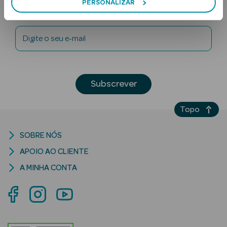
PERSONALIZAR
Newsletter
Digite o seu e-mail
Subscrever
Ver Tudo
Solares
Topo
Corpo
SOBRE NÓS
APOIO AO CLIENTE
Rosto
A MINHA CONTA
Lábios
Solares Bebé e
Criança