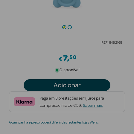
Beauty Season
Cuidados de
Cabelo
Beauty Season
REF: 8492168
Maquilhagem
7
50
€
Beauty Season
Maquilhagem
Disponível
Luxo
Adicionar
Beauty Season
Nutricosmética
Paga em 3 prestações sem juros para
compras acima de € 59.
Saber mais
Beauty Season
Perfumes
A campanha e preço poderá diferir das restantes lojas Wells.
Beauty Season