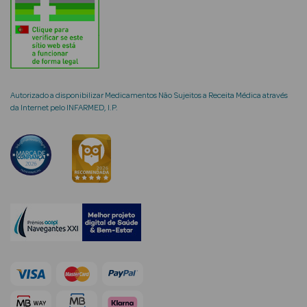
mética Rosto e
Autorizado a disponibilizar Medicamentos Não Sujeitos a Receita Médica através
da Internet pelo INFARMED, I.P.
Ver Tudo
Cosmética
Rosto
Hidratantes
Séruns Faciais
Creme de Olhos
Anti-
envelhecimento