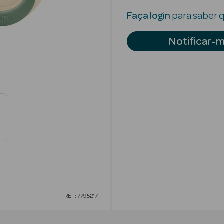
Faça login
para saber q
Notificar-
REF: 7795217