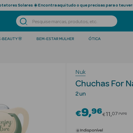
tetores Solares ☀️ Encontra aqui tudo o que precisas para o teu ver
K-BEAUTY 🌸
BEM-ESTAR MULHER
ÓTICA
Nuk
Chuchas For N
2 un
9
96
€
Price red
11
07
PVPR
€
Indisponível