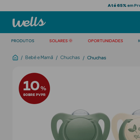
Até 65%
em Pro
PRODUTOS
SOLARES 🌞
OPORTUNIDADES
Bebé e Mamã
Chuchas
Chuchas
10
%
SOBRE PVPR