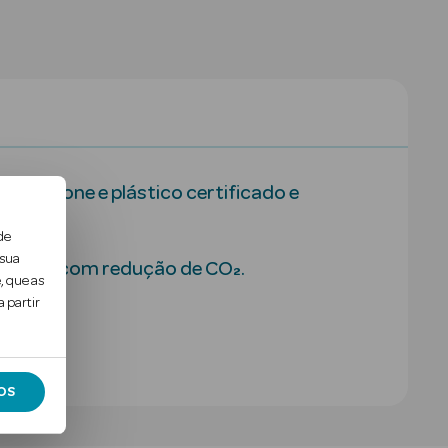
 silicone e plástico certificado e
de
 sua
géticos com redução de CO₂.
, que as
 partir
ral d…
OS