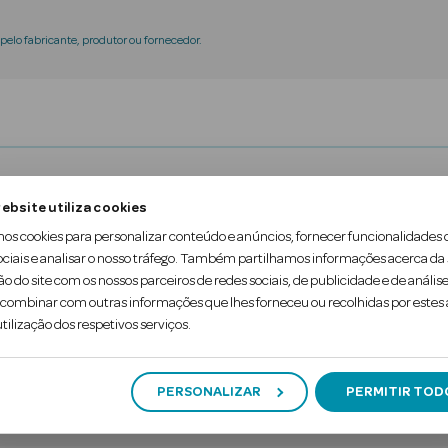
elo fabricante, produtor ou fornecedor.
a de materiais 100% sustentáveis - Fabricadas com
ebsite utiliza cookies
mos cookies para personalizar conteúdo e anúncios, fornecer funcionalidades 
ociais e analisar o nosso tráfego. Também partilhamos informações acerca da
ias renováveis. Produção eficiente em termos ener
ão do site com os nossos parceiros de redes sociais, de publicidade e de análise
ombinar com outras informações que lhes forneceu ou recolhidas por estes a
reza, Extra suave e flexível para um movimento natu
tilização dos respetivos serviços.
PERSONALIZAR
PERMITIR TOD