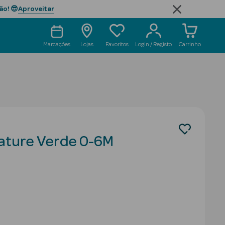
Aproveitar
ão! 😎
Marcações
Lojas
Favoritos
Login / Registo
Carrinho
ature Verde 0-6M
uced from