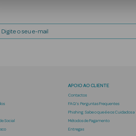
Digite o seu e-mail
APOIO AO CLIENTE
Contactos
dos
FAQ's: Perguntas Frequentes
Phishing: Sabe o que é e os Cuidados a
e Social
Métodos de Pagamento
osco
Entregas