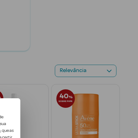
ça
40
%
%
R
SOBRE PVPR
de
 sua
, que as
 partir