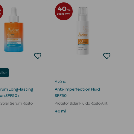
40
%
%
R
SOBRE PVPR
ller
Avène
erum Long-lasting
Anti-Imperfection Fluid
ion SPF50+
SPF50
 Solar Sérum Rosto
Protetor Solar Fluido Rosto Anti-
ol
Imperfeições
40 ml