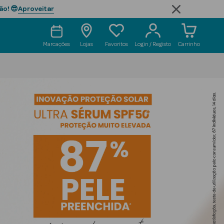
Aproveitar
ão! 😎
Marcações
Lojas
Favoritos
Login / Registo
Carrinho