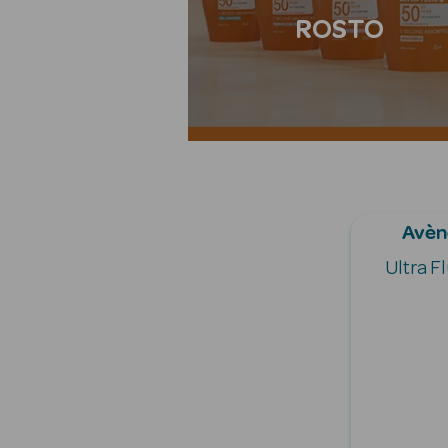
ROSTO
Avène
Ultra F