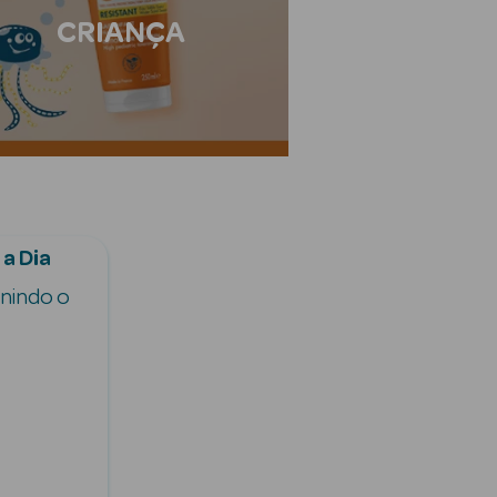
CRIANÇA
 a Dia
enindo o