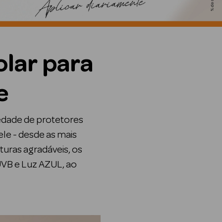
olar para
e
iedade de protetores
ele - desde as mais
turas agradáveis, os
VB e Luz AZUL, ao