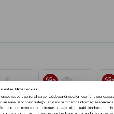
lares Rosto
Protetores Solares Corpo
Protetores Solares Crian
45
45
%
SOBRE PVPR
SOBRE PVP
ebsite utiliza cookies
mos cookies para personalizar conteúdo e anúncios, fornecer funcionalidades 
ociais e analisar o nosso tráfego. Também partilhamos informações acerca da
ão do site com os nossos parceiros de redes sociais, de publicidade e de análise
ombinar com outras informações que lhes forneceu ou recolhidas por estes a