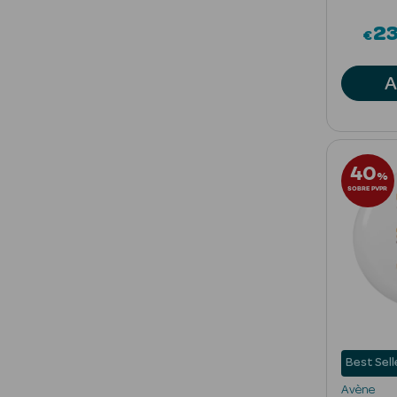
2
€
A
40
%
SOBRE PVPR
Best Sell
Avène