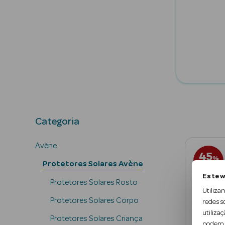
Protetores So
Categoria
Avène
45
%
Protetores Solares Avène
SOBRE PVPR
Este w
Protetores Solares Rosto
Utiliza
Protetores Solares Corpo
redes s
utilizaç
Protetores Solares Criança
podem c