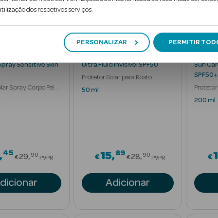
tilização dos respetivos serviços.
er
Best Seller
Best Se
PERSONALIZAR
PERMITIR TOD
Avène
Avène
pray Sensitive Skin
Ultra Fluid Invisível SPF50
Sun Car
SPF50+
Protetor Solar para Rosto
olar Spray Corpo Pele
Protetor
50 ml
Corpo C
200 ml
45
89
Price reduced from
Price reduced fr
15
90
90
29
€
28
€
€
€
PVPR
PVPR
dicionar
Adicionar