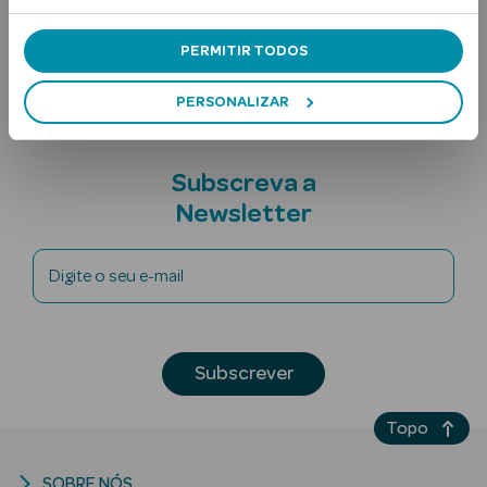
Nota adicional
PERMITIR TODOS
PERSONALIZAR
Subscreva a
Ver Tudo
Newsletter
Solares
Digite o seu e-mail
Corpo
Rosto
Subscrever
Lábios
Solares Bebé e
Topo
Criança
SOBRE NÓS