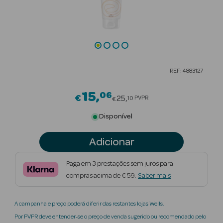
Beauty Season
Cuidados de
Cabelo
Beauty Season
REF: 4883127
Maquilhagem
15
06
Price reduced from
€
Beauty Season
25
PVPR
10
€
Maquilhagem
Disponível
Luxo
Adicionar
Beauty Season
Nutricosmética
Paga em 3 prestações sem juros para
compras acima de € 59.
Saber mais
Beauty Season
Perfumes
A campanha e preço poderá diferir das restantes lojas Wells.
Beauty Season
Por PVPR deve entender-se o preço de venda sugerido ou recomendado pelo