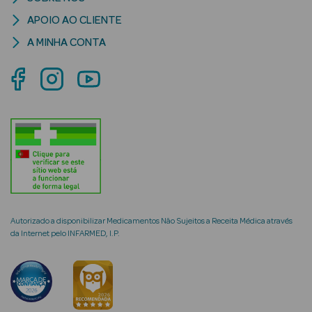
APOIO AO CLIENTE
A MINHA CONTA
mética Rosto e
Ver Tudo
Cosmética
Rosto
Hidratantes
Séruns Faciais
Autorizado a disponibilizar Medicamentos Não Sujeitos a Receita Médica através
da Internet pelo INFARMED, I.P.
Creme de Olhos
Anti-
envelhecimento