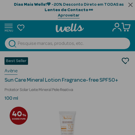
Dias Mais Wells!
💙 -20% Desconto Direto em TODAS as
Lentes de Contacto
👀
Aproveitar
MENU
portunidades
Ver Tudo
Beauty Season
Cosmética Rosto e Corpo
Best Seller
Protetores Solares
Beauty Season
Avène
Protetores Solares Infantis
Cabelo
Sun Care Mineral Lotion Fragrance-free SPF50+
Profissional
Protetor Solar Leite Mineral Pele Reativa
Beauty Season
100 ml
Cosmética
40
%
Beauty Season
SOBRE PVPR
Cosmética
Luxo