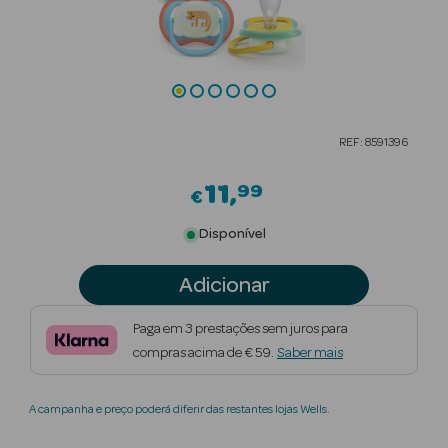
Beauty Season
Cuidados de
Cabelo
Beauty Season
REF: 8591396
Maquilhagem
11
99
€
Beauty Season
Maquilhagem
Disponível
Luxo
Adicionar
Beauty Season
Nutricosmética
Paga em 3 prestações sem juros para
compras acima de € 59.
Saber mais
Beauty Season
Perfumes
A campanha e preço poderá diferir das restantes lojas Wells.
Beauty Season