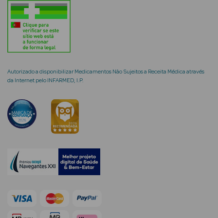
mética Rosto e
Autorizado a disponibilizar Medicamentos Não Sujeitos a Receita Médica através
da Internet pelo INFARMED, I.P.
Ver Tudo
Cosmética
Rosto
Hidratantes
Séruns Faciais
Creme de Olhos
Anti-
envelhecimento