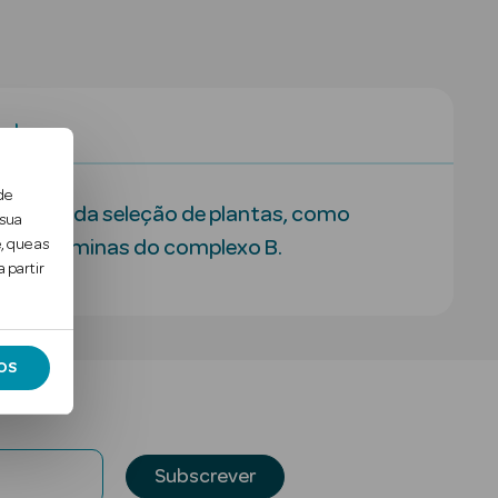
al
de
ma cuidada seleção de plantas, como
 sua
, que as
na e vitaminas do complexo B.
 partir
OS
Subscrever