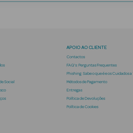
APOIO AO CLIENTE
Contactos
dos
FAQ's: Perguntas Frequentes
Phishing: Sabe o que é e os Cuidados a
e Social
Métodos de Pagamento
osco
Entregas
iços
Política de Devoluções
Política de Cookies