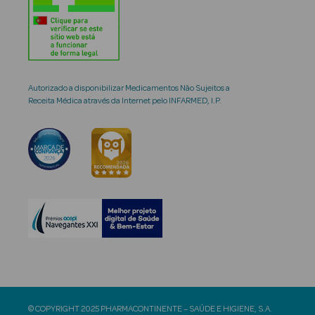
Autorizado a disponibilizar Medicamentos Não Sujeitos a
Receita Médica através da Internet pelo INFARMED, I.P.
© COPYRIGHT 2025 PHARMACONTINENTE – SAÚDE E HIGIENE, S.A.