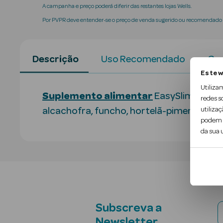
A campanha e preço poderá diferir das restantes lojas Wells.
Por PVPR deve entender-se o preço de venda sugerido ou recomendado p
Descrição
Uso Recomendado
Con
Este w
Utiliza
Suplemento alimentar
EasySlim Detox 
redes s
utilizaç
alcachofra, funcho, hortelã-pimenta, cas
podem c
da sua u
Subscreva a
Newsletter