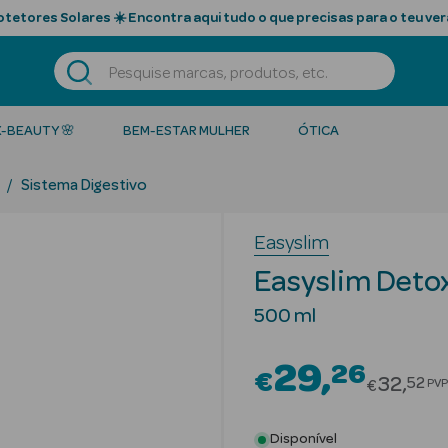
tetores Solares ☀️ Encontra aqui tudo o que precisas para o teu ver
K-BEAUTY 🌸
BEM-ESTAR MULHER
ÓTICA
Sistema Digestivo
Easyslim
Easyslim Detox
500 ml
29
26
€
Price r
32
52
PVP
€
Disponível