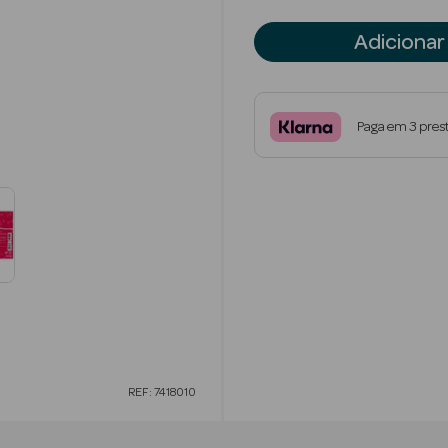
Adicionar
Paga em 3 pres
REF: 7418010