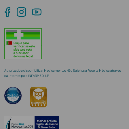
mética Rosto e
Ver Tudo
Cosmética
Rosto
Autorizado a disponibilizar Medicamentos Não Sujeitos a Receita Médica através
da Internet pelo INFARMED, I.P.
Hidratantes
Séruns Faciais
Creme de Olhos
Anti-
envelhecimento