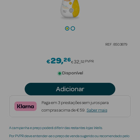
Beauty Season
Cuidados de
Cabelo
Beauty Season
REF: 8503879
Maquilhagem
29
26
Price reduced from
€
Beauty Season
32
PVPR
52
€
Maquilhagem
Disponível
Luxo
Adicionar
Beauty Season
Nutricosmética
Paga em 3 prestações sem juros para
compras acima de € 59.
Saber mais
Beauty Season
Perfumes
A campanha e preço poderá diferir das restantes lojas Wells.
Beauty Season
Por PVPR deve entender-se o preço de venda sugerido ou recomendado pelo