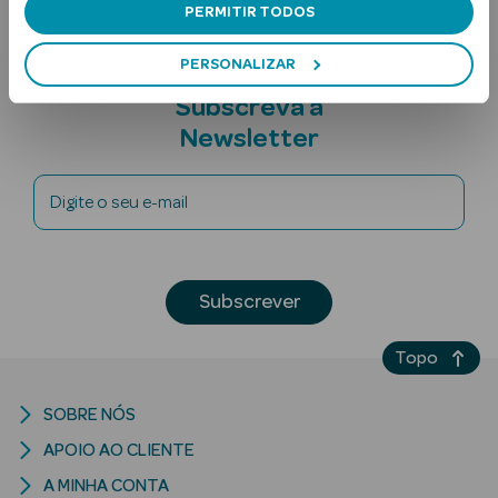
PERMITIR TODOS
PERSONALIZAR
Subscreva a
Newsletter
Digite o seu e-mail
Ver Tudo
Solares
Corpo
Subscrever
Rosto
Topo
Lábios
SOBRE NÓS
Solares Bebé e
APOIO AO CLIENTE
Criança
A MINHA CONTA