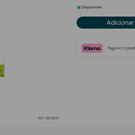
Disponível
Adicionar
Paga em 3 pres
REF: 8503874