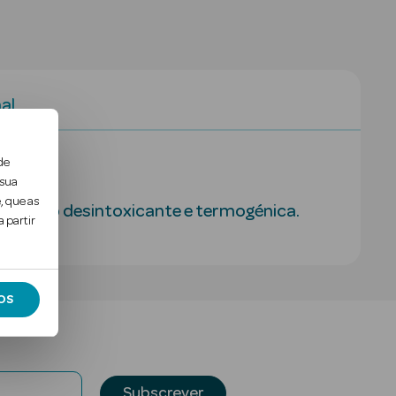
al
de
 sua
, que as
ma ação desintoxicante e termogénica.
 partir
OS
Subscrever