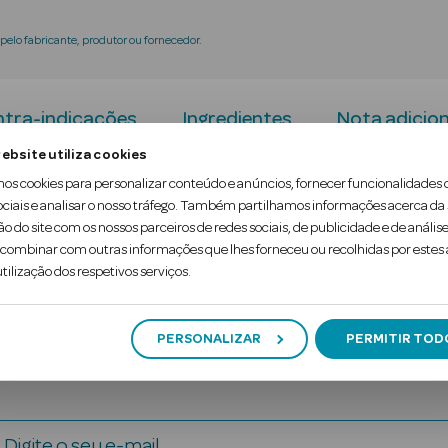
elo fabricante, produtor ou fornecedor.
tra-indicações
Ingredientes
Nota adicion
ebsite utiliza cookies
mos cookies para personalizar conteúdo e anúncios, fornecer funcionalidades 
o alimentar
.
ociais e analisar o nosso tráfego. Também partilhamos informações acerca da
ão do site com os nossos parceiros de redes sociais, de publicidade e de análise
diminuição da retenção de líquidos e apresenta u
ombinar com outras informações que lhes forneceu ou recolhidas por estes a
tilização dos respetivos serviços.
PERSONALIZAR
PERMITIR TOD
Digite o seu e-mail