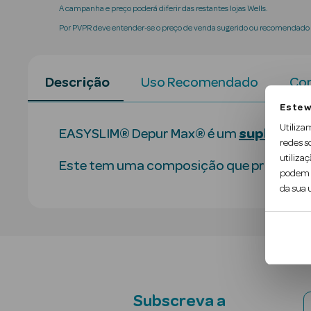
A campanha e preço poderá diferir das restantes lojas Wells.
Por PVPR deve entender-se o preço de venda sugerido ou recomendado p
Descrição
Uso Recomendado
Con
Este w
Utiliza
EASYSLIM® Depur Max® é um
suplement
redes s
utilizaç
Este tem uma composição que promove a 
podem c
da sua u
Subscreva a