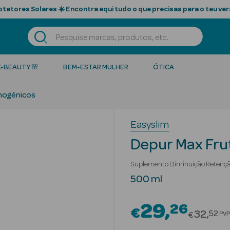
tetores Solares ☀️ Encontra aqui tudo o que precisas para o teu ver
K-BEAUTY 🌸
BEM-ESTAR MULHER
ÓTICA
mogénicos
Easyslim
Depur Max Fru
Suplemento Diminuição Retençã
500 ml
29
26
€
Price r
32
52
PVP
€