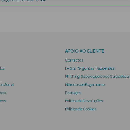
APOIO AO CLIENTE
Contactos
dos
FAQ's: Perguntas Frequentes
Phishing: Sabe o que é e os Cuidados a
e Social
Métodos de Pagamento
osco
Entregas
iços
Política de Devoluções
Política de Cookies