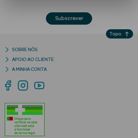
Subscrever
Topo
SOBRE NÓS
Ver Tudo
APOIO AO CLIENTE
Solares
A MINHA CONTA
Corpo
Rosto
Lábios
Solares Bebé e
Criança