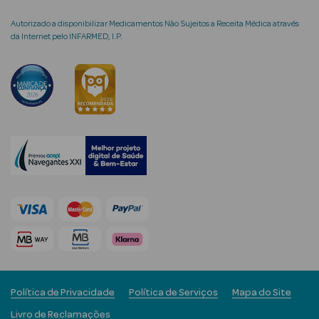
Autorizado a disponibilizar Medicamentos Não Sujeitos a Receita Médica através
da Internet pelo INFARMED, I.P.
mética Rosto e
Ver Tudo
Cosmética
Rosto
Hidratantes
Séruns Faciais
Creme de Olhos
Anti-
Política de Privacidade
Política de Serviços
Mapa do Site
envelhecimento
Livro de Reclamações