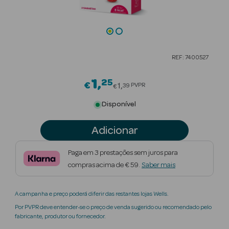
Beauty Season
Cuidados de
Cabelo
REF: 7400527
Beauty Season
Maquilhagem
1
25
Price reduced from
€
1
PVPR
39
€
Beauty Season
Disponível
Maquilhagem
Luxo
Adicionar
Beauty Season
Paga em 3 prestações sem juros para
Nutricosmética
compras acima de € 59.
Saber mais
Beauty Season
A campanha e preço poderá diferir das restantes lojas Wells.
Perfumes
Por PVPR deve entender-se o preço de venda sugerido ou recomendado pelo
fabricante, produtor ou fornecedor.
Beauty Season