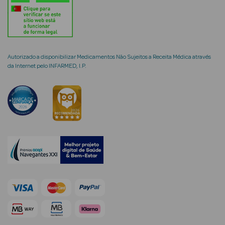
Autorizado a disponibilizar Medicamentos Não Sujeitos a Receita Médica através
da Internet pelo INFARMED, I.P.
erfumes
Ver Tudo
Perfumes