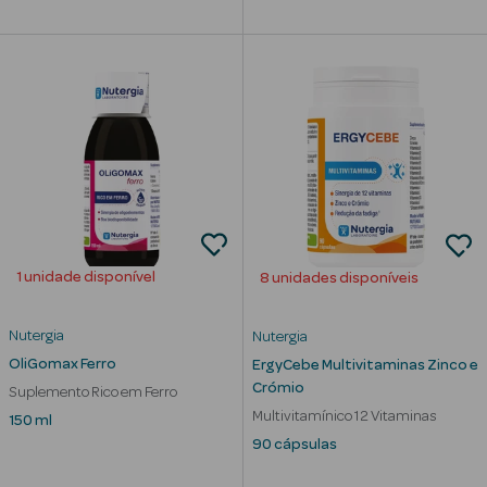
Limpeza Facial
Desmaquilhantes
Água Micelar
Solares
Máscaras
Faciais
1 unidade disponível
8 unidades disponíveis
Água Termal
Nutergia
Nutergia
Esfoliantes
OliGomax Ferro
ErgyCebe Multivitaminas Zinco e
Crómio
Suplemento Rico em Ferro
Lábios
Multivitamínico 12 Vitaminas
150 ml
90 cápsulas
Coffrets