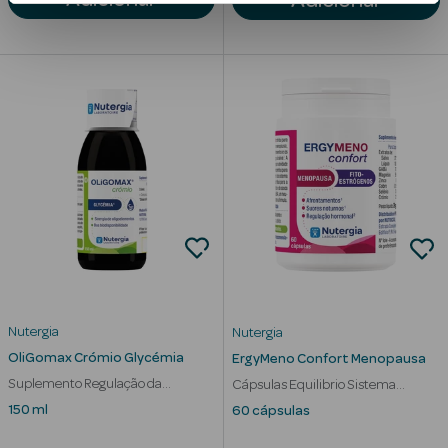
Anti-
envelhecimento
Limpeza Facial
Desmaquilhantes
Esfoliantes
Máscaras
Faciais
Lábios
Nutergia
Nutergia
OliGomax Crómio Glycémia
ErgyMeno Confort Menopausa
Solares
Suplemento Regulação da
Cápsulas Equilibrio Sistema
Coffrets
Glicémia
Nervoso
150 ml
60 cápsulas