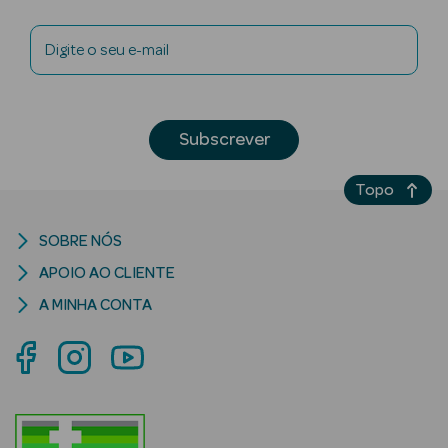
Digite o seu e-mail
nte
Ver Tudo
Subscrever
Estética
Topo
Vouchers
Oferta Estética
SOBRE NÓS
APOIO AO CLIENTE
A MINHA CONTA
eleza - Beauty