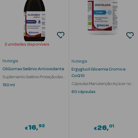
Solares de
Corpo
Protetores
Solares Infantis
2 unidades disponíveis
After Sun
Bronzeadores
Nutergia
Nutergia
OliGomax Selénio Antioxidante
Ergyglucil Glicemia Cromo e
Autobronzeadores
CoQ10
Suplemento Selénio Proteção das
Células
Cápsulas Manutenção Açúcar no
150 ml
Protetores
Sangue
60 cápsulas
Solares Cabelo
Protetores
Solares para
Lábios
92
01
16
26
€
€
Protetores