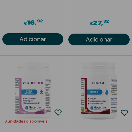
Acessórios
92
32
16
27
€
€
Adicionar
Adicionar
Ver Tudo
Cosmética
Corpo
Hidratantes
Banho
Protetores
Solares
Refirmantes
6 unidades disponíveis