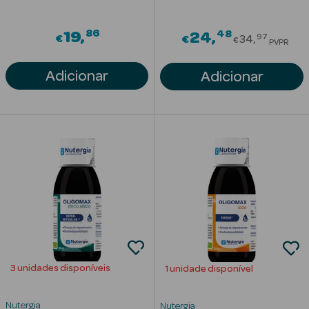
Solares
86
48
19
Price red
24
97
€
€
34
€
PVPR
Adicionar
Adicionar
a Pesada
3 unidades disponíveis
1 unidade disponível
Nutergia
Nutergia