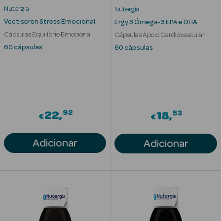
Desodorizantes
Nutergia
Nutergia
Esfoliantes
Vectiseren Stress Emocional
Ergy 3 Ómega-3 EPA e DHA
Corporais
Cápsulas Equilíbrio Emocional
Cápsulas Apoio Cardiovascular
60 cápsulas
60 cápsulas
Cicatrizantes
Depilatórios
Estrias
92
53
22
18
€
€
Bronzeadores
Adicionar
Adicionar
Cuidados de
Mãos
Cuidados de
Pés
Massajadores