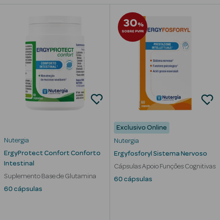
Beauty Season
30
%
Cuidados de
SOBRE PVPR
Cabelo
Beauty Season
Maquilhagem
Beauty Season
Maquilhagem
Luxo
Exclusivo Online
Nutergia
Nutergia
Beauty Season
ErgyProtect Confort Conforto
Ergyfosforyl Sistema Nervoso
Nutricosmética
Intestinal
Cápsulas Apoio Funções Cognitivas
Suplemento Base de Glutamina
Beauty Season
60 cápsulas
Perfumes
60 cápsulas
Beauty Season