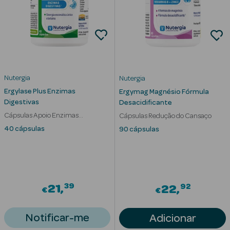
mética Rosto e
Nutergia
Nutergia
Ergylase Plus Enzimas
Ver Tudo
Ergymag Magnésio Fórmula
Digestivas
Desacidificante
Cosmética
Cápsulas Apoio Enzimas
Cápsulas Redução do Cansaço
Rosto
Digestivas
40 cápsulas
90 cápsulas
Hidratantes
Séruns Faciais
39
Creme de Olhos
92
21
22
€
€
Anti-
Notificar-me
Adicionar
envelhecimento