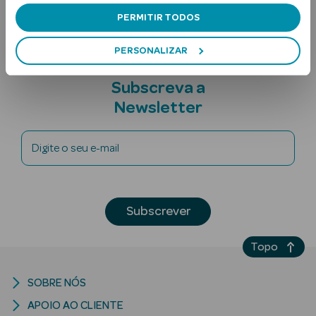
PERMITIR TODOS
PERSONALIZAR
Subscreva a
Newsletter
Ver Tudo
Digite o seu e-mail
Solares
Corpo
Subscrever
Rosto
Lábios
Topo
Solares Bebé e
SOBRE NÓS
Criança
APOIO AO CLIENTE