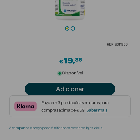
Beauty Season
Cuidados de
Cabelo
Beauty Season
REF: 8311956
Maquilhagem
19
86
€
Beauty Season
Maquilhagem
Disponível
Luxo
Adicionar
Beauty Season
Nutricosmética
Paga em 3 prestações sem juros para
compras acima de € 59.
Saber mais
Beauty Season
Perfumes
A campanha e preço poderá diferir das restantes lojas Wells.
Beauty Season