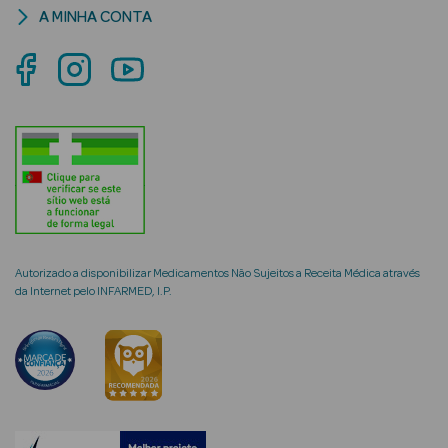
A MINHA CONTA
mética Rosto e
Ver Tudo
Cosmética
Rosto
Hidratantes
Autorizado a disponibilizar Medicamentos Não Sujeitos a Receita Médica através
da Internet pelo INFARMED, I.P.
Séruns Faciais
Creme de Olhos
Anti-
envelhecimento