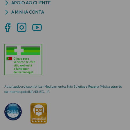
APOIO AO CLIENTE
A MINHA CONTA
mética Rosto e
Ver Tudo
Cosmética
Rosto
Hidratantes
Autorizado a disponibilizar Medicamentos Não Sujeitos a Receita Médica através
Séruns Faciais
da Internet pelo INFARMED, I.P.
Creme de Olhos
Anti-
envelhecimento