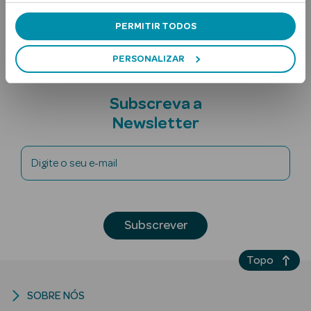
Nota adicional
PERMITIR TODOS
PERSONALIZAR
Subscreva a
Newsletter
Ver Tudo
Solares
Digite o seu e-mail
Corpo
Rosto
Subscrever
Lábios
Topo
Solares Bebé e
Criança
SOBRE NÓS