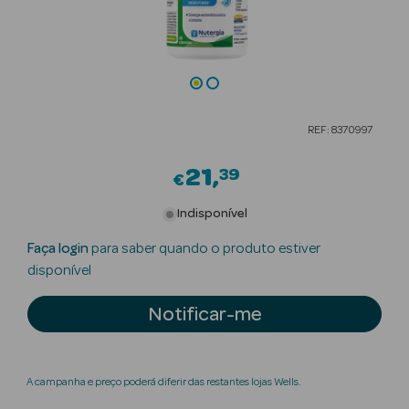
Beauty Season
Cuidados de
Cabelo
Beauty Season
REF: 8370997
Maquilhagem
21
39
€
Beauty Season
Maquilhagem
Indisponível
Luxo
Faça login
para saber quando o produto estiver
Beauty Season
disponível
Nutricosmética
Notificar-me
Beauty Season
Perfumes
A campanha e preço poderá diferir das restantes lojas Wells.
Beauty Season