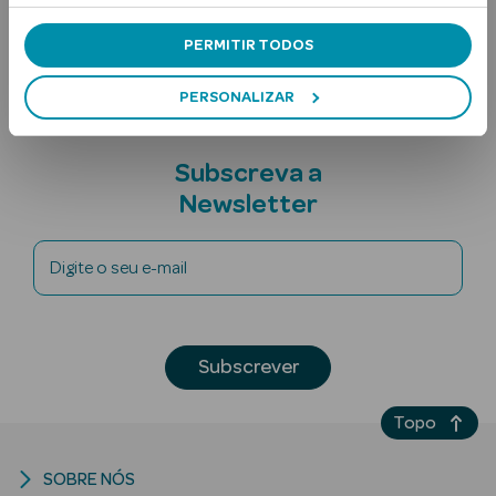
Nota adicional
PERMITIR TODOS
PERSONALIZAR
Subscreva a
Newsletter
Ver Tudo
Solares
Digite o seu e-mail
Corpo
Rosto
Subscrever
Lábios
Topo
Solares Bebé e
Criança
SOBRE NÓS