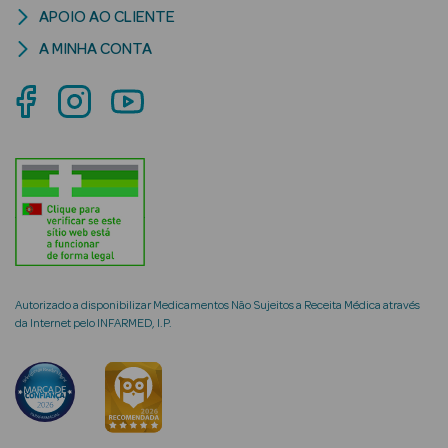
APOIO AO CLIENTE
A MINHA CONTA
mética Rosto e
Ver Tudo
Cosmética
Rosto
Hidratantes
Autorizado a disponibilizar Medicamentos Não Sujeitos a Receita Médica através
Séruns Faciais
da Internet pelo INFARMED, I.P.
Creme de Olhos
Anti-
envelhecimento