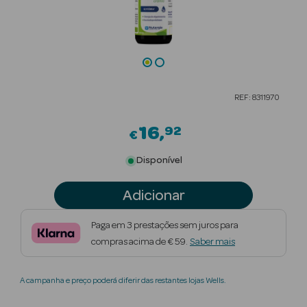
Beauty Season
Cuidados de
Cabelo
Beauty Season
REF: 8311970
Maquilhagem
16
92
€
Beauty Season
Maquilhagem
Disponível
Luxo
Adicionar
Beauty Season
Nutricosmética
Paga em 3 prestações sem juros para
compras acima de € 59.
Saber mais
Beauty Season
Perfumes
A campanha e preço poderá diferir das restantes lojas Wells.
Beauty Season