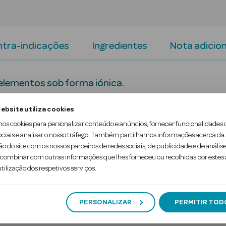
tra-indicações
Ingredientes
Nota adicion
oelementos sob forma iónica.
envolva stress oxidativo e / ou fenómenos inflama
ebsite utiliza cookies
ite reumatóide.
mos cookies para personalizar conteúdo e anúncios, fornecer funcionalidades 
ociais e analisar o nosso tráfego. Também partilhamos informações acerca da
élulas contra as oxidações indesejáveis.
ão do site com os nossos parceiros de redes sociais, de publicidade e de análise
ombinar com outras informações que lhes forneceu ou recolhidas por estes a
tilização dos respetivos serviços.
PERSONALIZAR
PERMITIR TOD