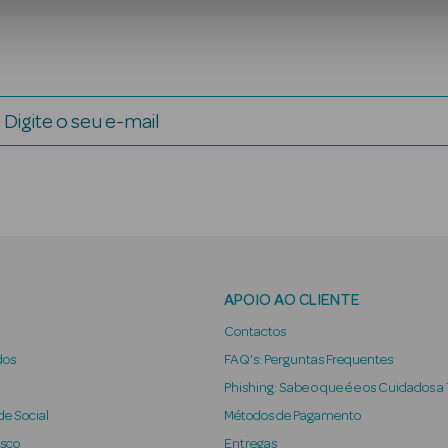
Digite o seu e-mail
APOIO AO CLIENTE
Contactos
dos
FAQ's: Perguntas Frequentes
Phishing: Sabe o que é e os Cuidados a
e Social
Métodos de Pagamento
osco
Entregas