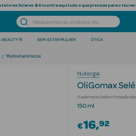
tetores Solares ☀️ Encontra aqui tudo o que precisas para o teu ver
K-BEAUTY 🌸
BEM-ESTAR MULHER
ÓTICA
Multivitamínicos
Nutergia
OliGomax Selé
Suplemento Selénio Proteção das
150 ml
16
92
€