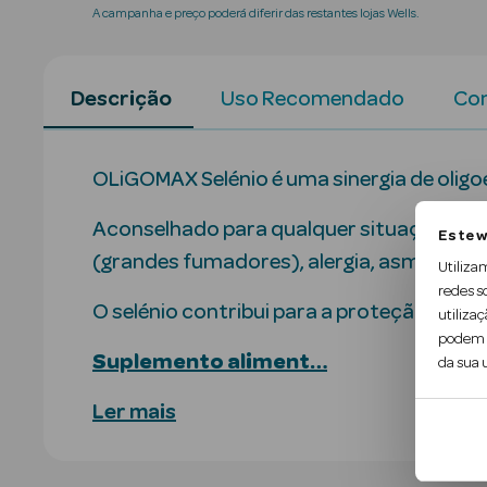
A campanha e preço poderá diferir das restantes lojas Wells.
Descrição
Uso Recomendado
Con
OLiGOMAX Selénio é uma sinergia de olig
Aconselhado para qualquer situação que 
Este w
(grandes fumadores), alergia, asma, artr
Utiliza
redes s
O selénio contribui para a proteção das c
utilizaç
podem c
Suplemento aliment…
da sua u
Ler mais