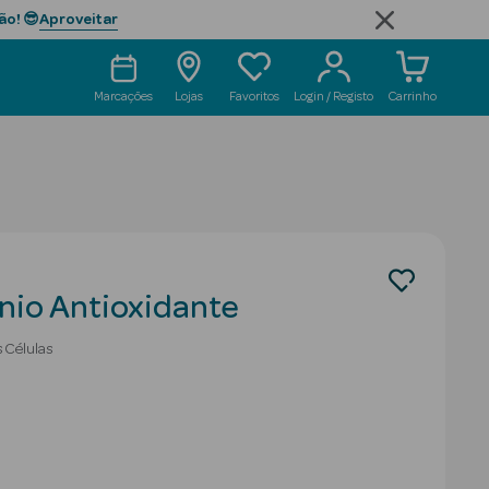
Aproveitar
ão! 😎
Marcações
Lojas
Favoritos
Login / Registo
Carrinho
nio Antioxidante
 Células