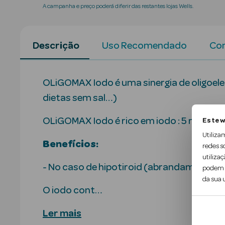
A campanha e preço poderá diferir das restantes lojas Wells.
Descrição
Uso Recomendado
Con
OLiGOMAX Iodo é uma sinergia de oligoele
dietas sem sal…)
OLiGOMAX Iodo é rico em iodo : 5 ml forne
Este w
Utiliza
Benefícios:
redes s
utilizaç
- No caso de hipotiroid (abrandamento do
podem c
da sua u
O iodo cont…
Ler mais