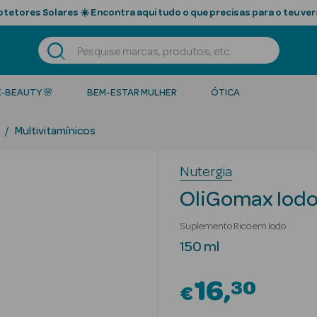
tetores Solares ☀️ Encontra aqui tudo o que precisas para o teu ver
K-BEAUTY 🌸
BEM-ESTAR MULHER
ÓTICA
Multivitamínicos
Nutergia
OliGomax Iodo
Suplemento Rico em Iodo
150 ml
16
30
€