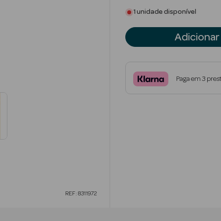
1 unidade disponível
Adicionar
Paga em 3 pres
REF: 8311972