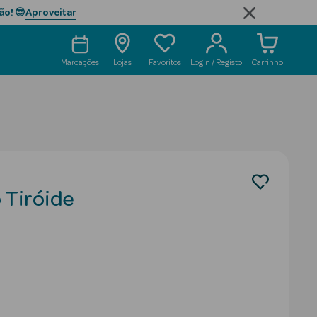
Aproveitar
ão! 😎
Marcações
Lojas
Favoritos
Login / Registo
Carrinho
 Tiróide