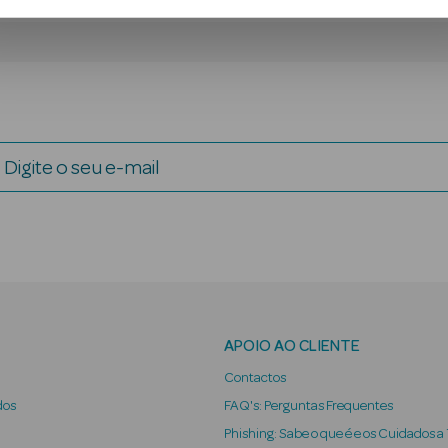
Digite o seu e-mail
APOIO AO CLIENTE
Contactos
dos
FAQ's: Perguntas Frequentes
Phishing: Sabe o que é e os Cuidados a