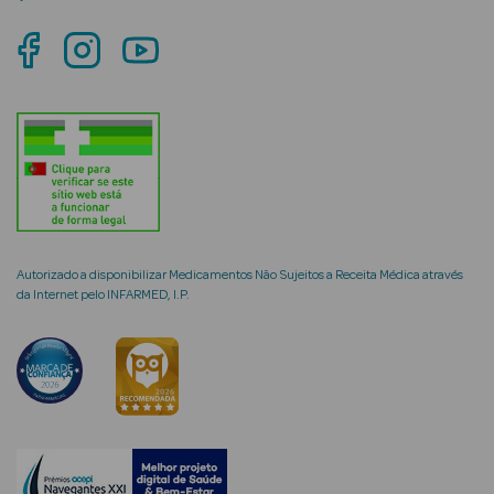
mética Rosto e
Ver Tudo
Cosmética
Rosto
Autorizado a disponibilizar Medicamentos Não Sujeitos a Receita Médica através
da Internet pelo INFARMED, I.P.
Hidratantes
Séruns Faciais
Creme de Olhos
Anti-
envelhecimento