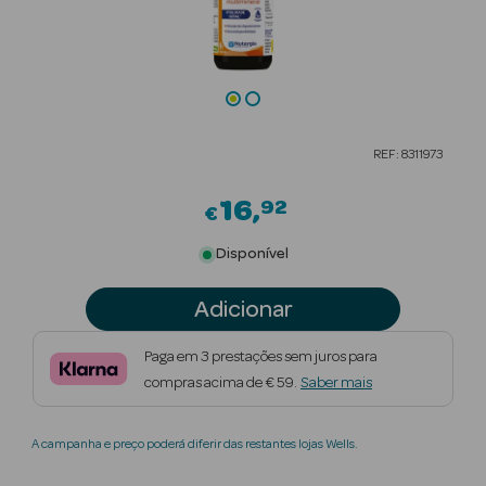
Beauty Season
Cuidados de
Cabelo
Beauty Season
REF: 8311973
Maquilhagem
16
92
€
Beauty Season
Maquilhagem
Disponível
Luxo
Adicionar
Beauty Season
Nutricosmética
Paga em 3 prestações sem juros para
compras acima de € 59.
Saber mais
Beauty Season
Perfumes
A campanha e preço poderá diferir das restantes lojas Wells.
Beauty Season