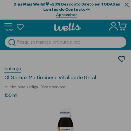
Dias Mais Wells!
💙 -20% Desconto Direto em TODAS as
Lentes de Contacto
👀
Aproveitar
MENU
portunidades
Ver Tudo
Beauty Season
Nutrição e Suplementos
Suplementos Alimentares
Beauty Season
Nutergia
Multivitamínicos
Cabelo
OliGomax Multimineral Vitalidade Geral
Profissional
Multimineral Fadiga Física e Nervosa
Beauty Season
150 ml
Cosmética
Beauty Season
Cosmética
Luxo