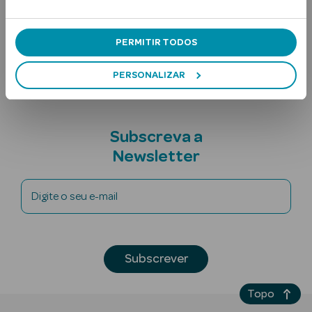
Ingredientes
PERMITIR TODOS
Nota adicional
PERSONALIZAR
Ver Tudo
Subscreva a
Solares
Newsletter
Corpo
Digite o seu e-mail
Rosto
Lábios
Subscrever
Solares Bebé e
Criança
Topo