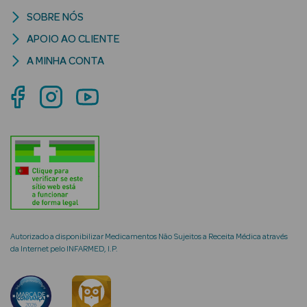
SOBRE NÓS
APOIO AO CLIENTE
A MINHA CONTA
mética Rosto e
Ver Tudo
Cosmética
Rosto
Hidratantes
Séruns Faciais
Autorizado a disponibilizar Medicamentos Não Sujeitos a Receita Médica através
Creme de Olhos
da Internet pelo INFARMED, I.P.
Anti-
envelhecimento