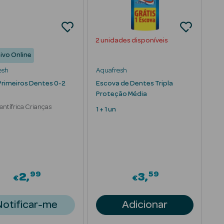
2 unidades disponíveis
ivo Online
esh
Aquafresh
Primeiros Dentes 0-2
Escova de Dentes Tripla
Proteção Média
entífrica Crianças
1 + 1 un
99
59
2
3
€
€
Notificar-me
Adicionar