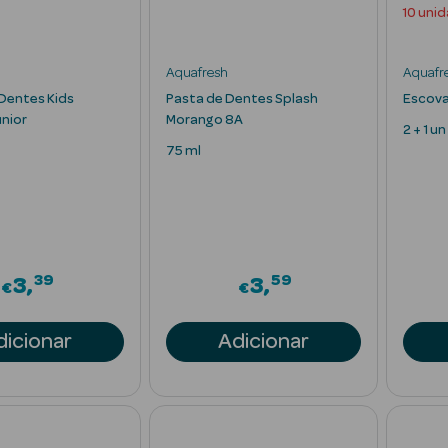
10 unid
Aquafresh
Aquafr
Dentes Kids
Pasta de Dentes Splash
Escova
nior
Morango 8A
2 + 1 un
75 ml
39
59
3
3
€
€
dicionar
Adicionar