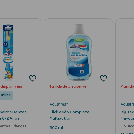
 disponíveis
1 unidade disponível
7 unid
Online
Aquafresh
Aquafr
meiros Dentes
Elixir Ação Completa
Big Te
e 0-2 Anos
Multiaction
Flavou
entes Crianças
Colutór
500 ml
Dentár
300 ml