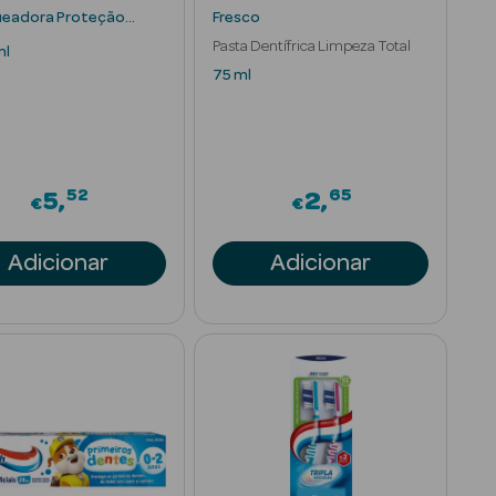
ueadora Proteção
Fresco
Pasta Dentífrica Limpeza Total
ml
75 ml
52
65
5
2
€
€
Adicionar
Adicionar