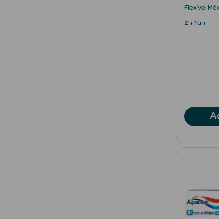
Flexível Mé
2 + 1 un
A