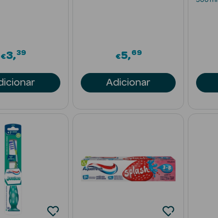
39
69
3
5
€
€
dicionar
Adicionar