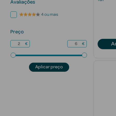
Avaliações
4 ou mais
Preço
A
€
€
Aplicar preço