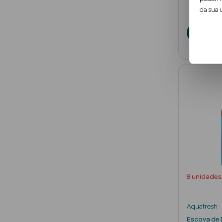
da sua u
A
8 unidades
Aquafresh
Escova de