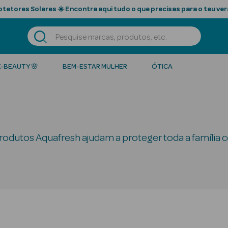
tetores Solares ☀️ Encontra aqui tudo o que precisas para o teu ver
K-BEAUTY 🌸
BEM-ESTAR MULHER
ÓTICA
produtos Aquafresh ajudam a proteger toda a família c