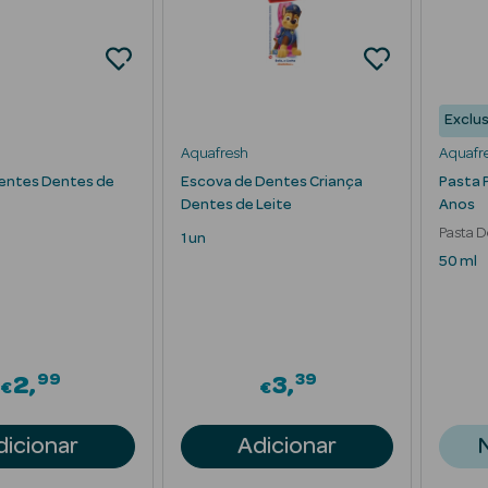
Exclus
Aquafresh
Aquafr
entes Dentes de
Escova de Dentes Criança
Pasta 
Dentes de Leite
Anos
Pasta D
1 un
50 ml
99
39
2
3
€
€
dicionar
Adicionar