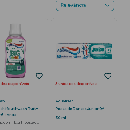
ades disponíveis
3 unidades disponíveis
esh
Aquafresh
eth Mouthwash Fruity
Pasta de Dentes Junior 9A
r 6+ Anos
50 ml
io com Flúor Proteção
ia