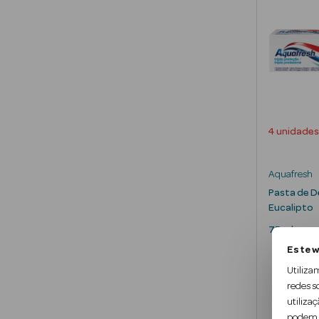
4 unidades
Aquafresh
Pasta de D
Eucalipto
75 ml
Este w
Utiliza
redes s
utilizaç
podem c