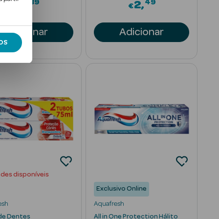
89
49
3
2
€
€
Adicionar
Adicionar
OS
ades disponíveis
Exclusivo Online
esh
Aquafresh
de Dentes
All in One Protection Hálito