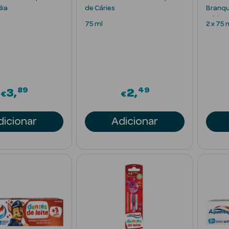
dia
de Cáries
Branq
Cáries
75 ml
2 x 75 
89
49
3
2
€
€
dicionar
Adicionar