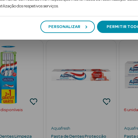
49
65
2
2
€
€
tilização dos respetivos serviços.
dicionar
Adicionar
PERSONALIZAR
PERMITIR TOD
 disponíveis
6 unid
Aquafresh
Aquafr
 Dentes Limpeza
Pasta de Dentes Protecção
Pasta 