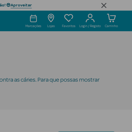
Aproveitar
ão! 😎
Marcações
Lojas
Favoritos
Login / Registo
Carrinho
ontra as cáries. Para que possas mostrar