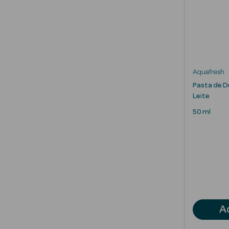
Aquafresh
Pasta de D
Leite
50 ml
A