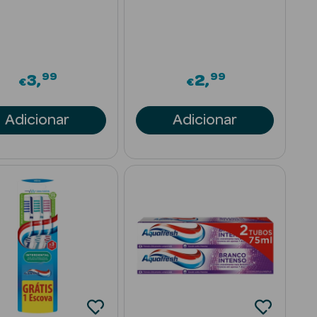
99
99
3
2
€
€
Adicionar
Adicionar