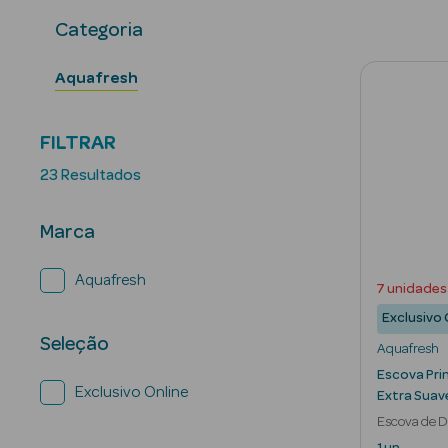
Categoria
Aquafresh
FILTRAR
23 Resultados
Marca
Aquafresh
7 unidades
Exclusivo 
Seleção
Aquafresh
Escova Pri
Exclusivo Online
Extra Suav
Escova de D
1 un