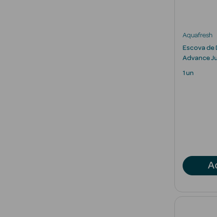
Aquafresh
Escova de 
Advance Ju
1 un
A