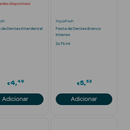
ades disponíveis
esh
Aquafresh
 de Dentes Interdental
Pasta de Dentes Branco
Intenso
2x75 ml
49
52
4
5
€
€
Adicionar
Adicionar