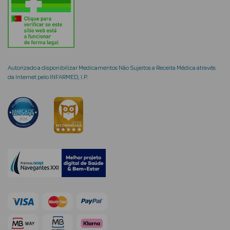
mética Rosto e
Autorizado a disponibilizar Medicamentos Não Sujeitos a Receita Médica através
da Internet pelo INFARMED, I.P.
Ver Tudo
Cosmética
Rosto
Hidratantes
Séruns Faciais
Creme de Olhos
Anti-
envelhecimento