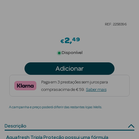
Beauty Season
Cuidados de
REF: 2258396
Cabelo
2
49
Beauty Season
€
Maquilhagem
Disponível
Beauty Season
Adicionar
Maquilhagem
Luxo
Paga em 3 prestações sem juros para
compras acima de € 59.
Saber mais
Beauty Season
Nutricosmética
A campanha e preço poderá diferir das restantes lojas Wells.
Beauty Season
Perfumes
Descrição
Beauty Season
Aquafresh Tripla Proteção possui uma fórmula