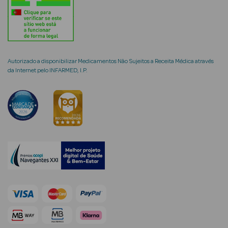
mética Rosto e
Autorizado a disponibilizar Medicamentos Não Sujeitos a Receita Médica através
da Internet pelo INFARMED, I.P.
Ver Tudo
Cosmética
Rosto
Hidratantes
Séruns Faciais
Creme de Olhos
Anti-
envelhecimento