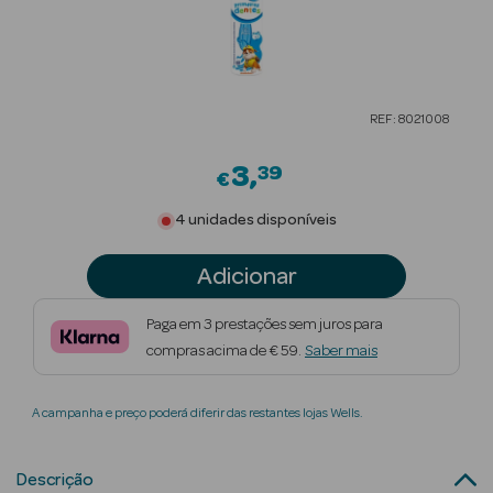
Beauty Season
Cuidados de
Cabelo
REF: 8021008
Beauty Season
Maquilhagem
3
39
€
Beauty Season
4 unidades disponíveis
Maquilhagem
Luxo
Adicionar
Beauty Season
Paga em 3 prestações sem juros para
Nutricosmética
compras acima de € 59.
Saber mais
Beauty Season
A campanha e preço poderá diferir das restantes lojas Wells.
Perfumes
Beauty Season
Descrição