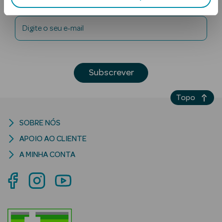
Newsletter
Digite o seu e-mail
Subscrever
Ver Tudo
Topo
Solares
SOBRE NÓS
Corpo
APOIO AO CLIENTE
Rosto
A MINHA CONTA
Lábios
Solares Bebé e
Criança