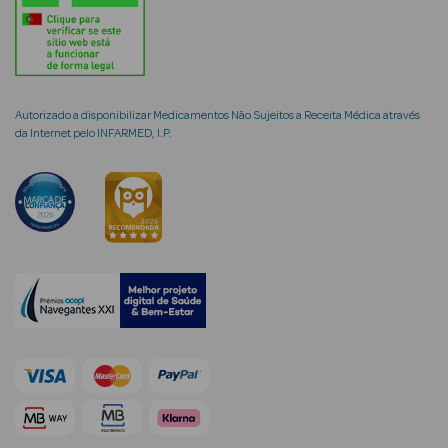
mética Rosto e
Autorizado a disponibilizar Medicamentos Não Sujeitos a Receita Médica através
da Internet pelo INFARMED, I.P.
Ver Tudo
Cosmética
Rosto
Hidratantes
Séruns Faciais
Creme de Olhos
Anti-
envelhecimento