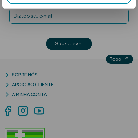
Digite o seu e-mail
Subscrever
Ver Tudo
Topo
Solares
SOBRE NÓS
Corpo
APOIO AO CLIENTE
Rosto
A MINHA CONTA
Lábios
Solares Bebé e
Criança