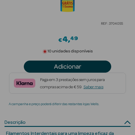
Beauty Season
Cuidados de
REF: 3704055
Cabelo
4
49
Beauty Season
€
Maquilhagem
10 unidades disponíveis
Beauty Season
Adicionar
Maquilhagem
Luxo
Paga em 3 prestações sem juros para
compras acima de € 59.
Saber mais
Beauty Season
Nutricosmética
A campanha e preço poderá diferir das restantes lojas Wells.
Beauty Season
Perfumes
Descrição
Beauty Season
Filamentos Interdentais para uma limpeza eficaz da