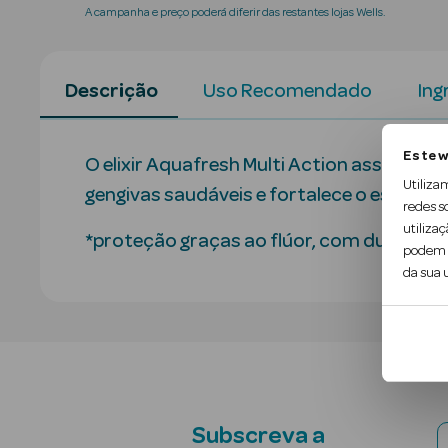
A campanha e preço poderá diferir das restantes lojas Wells.
Descrição
Uso Recomendado
Ing
Este w
O elixir Aquafresh Multi Action assegura 
Utiliza
gengivas saudáveis e fortalece o esmalt
redes s
utilizaç
*proteção graças ao flúor, com duas esc
podem c
da sua u
Subscreva a