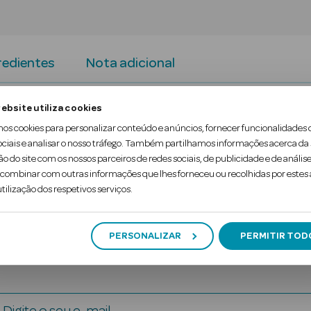
redientes
Nota adicional
ebsite utiliza cookies
a proteção contra cáries, combate a placa bacterian
mos cookies para personalizar conteúdo e anúncios, fornecer funcionalidades 
e com um sabor agradável.
ociais e analisar o nosso tráfego. Também partilhamos informações acerca da
ão do site com os nossos parceiros de redes sociais, de publicidade e de análise
ovagens diárias
ombinar com outras informações que lhes forneceu ou recolhidas por estes a
tilização dos respetivos serviços.
PERSONALIZAR
PERMITIR TOD