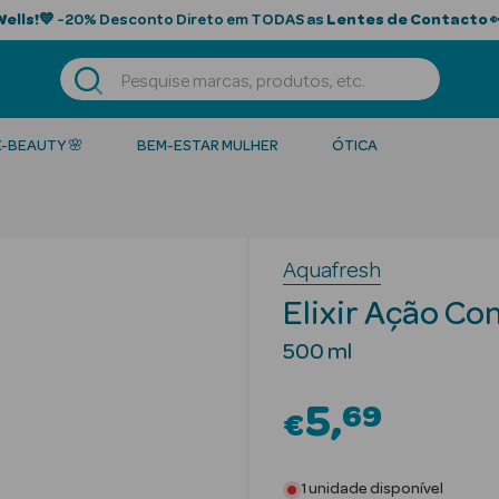
Wells!
💙 -20% Desconto Direto em TODAS as
Lentes de Contacto

K-BEAUTY 🌸
BEM-ESTAR MULHER
ÓTICA
Aquafresh
Elixir Ação Co
500 ml
5
69
€
1 unidade disponível