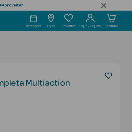
Aproveitar

Marcações
Lojas
Favoritos
Login / Registo
Carrinho
mpleta Multiaction