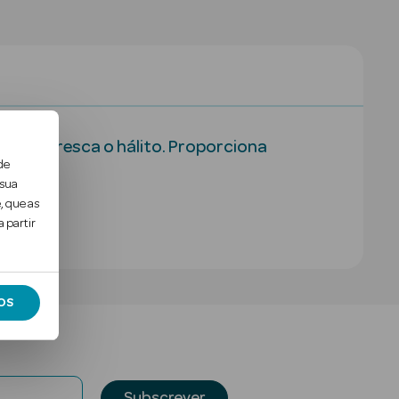
a* e refresca o hálito. Proporciona
de
 sua
, que as
 partir
OS
Subscrever