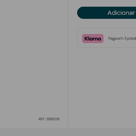
Adicionar
Paga em 3 pres
REF: 5585236