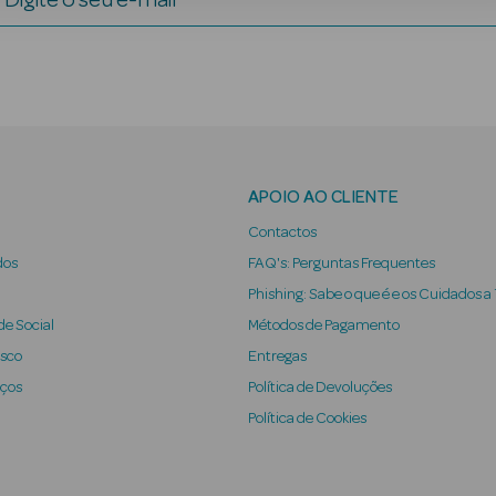
Digite o seu e-mail
APOIO AO CLIENTE
Contactos
dos
FAQ's: Perguntas Frequentes
Phishing: Sabe o que é e os Cuidados a
e Social
Métodos de Pagamento
osco
Entregas
iços
Política de Devoluções
Política de Cookies