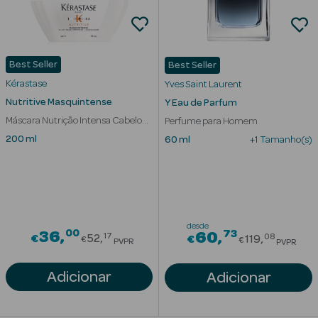
Best Seller
Best Seller
Kérastase
Yves Saint Laurent
Nutritive Masquintense
Y Eau de Parfum
Máscara Nutrição Intensa Cabelo
Perfume para Homem
Muito Seco
200 ml
60 ml
+1 Tamanho(s)
desde
00
Price reduced from
73
36
Price redu
60
17
08
€
52
€
119
€
€
PVPR
PVPR
erfumes
Adicionar
Adicionar
Ver Tudo
Perfumes