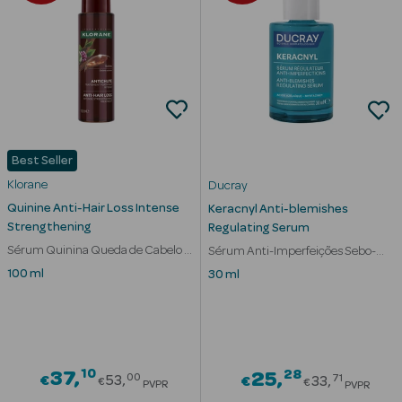
Limpeza Facial
Desmaquilhantes
Água Micelar
Solares
Best Seller
Klorane
Ducray
Máscaras
Faciais
Quinine Anti-Hair Loss Intense
Keracnyl Anti-blemishes
Strengthening
Regulating Serum
Água Termal
Sérum Quinina Queda de Cabelo e
Sérum Anti-Imperfeições Sebo-
Força
Regulador Acne
100 ml
30 ml
Esfoliantes
Lábios
Coffrets
10
Price reduced from
28
37
Price red
25
00
71
€
53
€
33
€
€
PVPR
PVPR