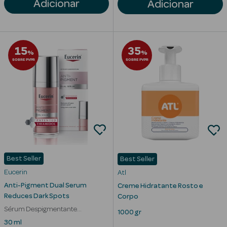
Adicionar
Solares
Adicionar
15
35
%
%
SOBRE PVPR
SOBRE PVPR
a Pesada
Best Seller
Best Seller
Eucerin
Atl
Anti-Pigment Dual Serum
Creme Hidratante Rosto e
Reduces Dark Spots
Corpo
Sérum Despigmentante
1000 gr
Antimanchas Escuras
30 ml