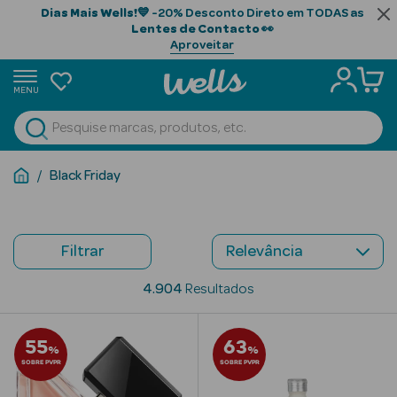
Dias Mais Wells!
💙 -20% Desconto Direto em TODAS as
Lentes de Contacto
👀
Aproveitar
MENU
portunidades
Ver Tudo
Beauty Season
Black Friday
Beauty Season
Cabelo
Profissional
Filtrar
Beauty Season
4.904
Resultados
Cosmética
55
63
Beauty Season
%
%
SOBRE PVPR
SOBRE PVPR
Cosmética
Luxo