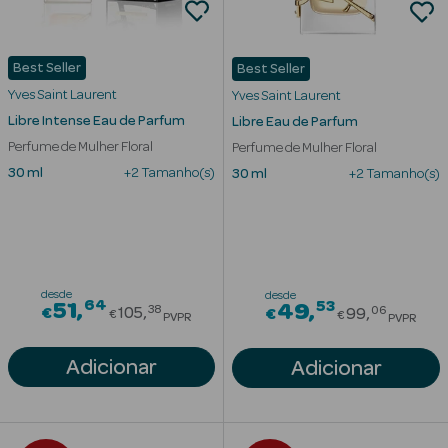
Solares de
Corpo
Best Seller
Best Seller
Protetores
Yves Saint Laurent
Yves Saint Laurent
Solares Infantis
Libre Intense Eau de Parfum
Libre Eau de Parfum
After Sun
Perfume de Mulher Floral
Perfume de Mulher Floral
30 ml
+2 Tamanho(s)
30 ml
+2 Tamanho(s)
Bronzeadores
Autobronzeadores
Protetores
desde
desde
64
Price reduced from
53
Solares Cabelo
51
Price red
49
38
06
€
105
€
99
€
€
PVPR
PVPR
Protetores
Adicionar
Adicionar
Solares para
Lábios
Protetores