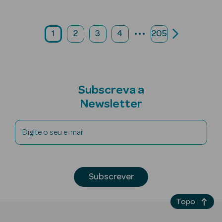
Mulher
Eau de Parfum
...
1
2
3
4
205
Eau de Toilette
Brumas
Perfumadas
Subscreva a
Newsletter
Digite o seu e-mail
Ver Tudo
Perfumes
Homem
Subscrever
Eau de Parfum
Topo
Eau de Toilette