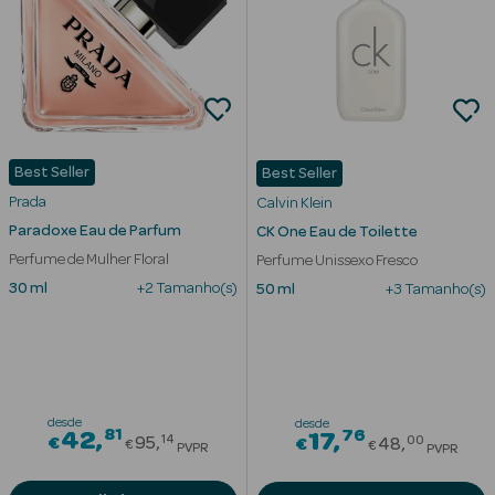
Beauty Season
Cuidados de
Cabelo
Beauty Season
Maquilhagem
Best Seller
Best Seller
Prada
Calvin Klein
Beauty Season
Paradoxe Eau de Parfum
CK One Eau de Toilette
Maquilhagem
Perfume de Mulher Floral
Perfume Unissexo Fresco
Luxo
30 ml
+2 Tamanho(s)
50 ml
+3 Tamanho(s)
Beauty Season
Nutricosmética
Beauty Season
Perfumes
desde
desde
81
Price reduced from
76
42
Price redu
17
14
00
€
95
€
48
€
€
PVPR
PVPR
Beauty Season