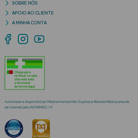
SOBRE NÓS
APOIO AO CLIENTE
A MINHA CONTA
riança
Ver Tudo
Perfumes
Unissexo
Eau de Parfum
Eau de Toilette
Autorizado a disponibilizar Medicamentos Não Sujeitos a Receita Médica através
da Internet pelo INFARMED, I.P.
Águas de
Colónia